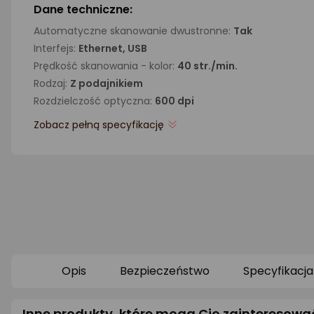
Dane techniczne:
Automatyczne skanowanie dwustronne:
Tak
Interfejs:
Ethernet, USB
Prędkość skanowania - kolor:
40 str./min.
Rodzaj:
Z podajnikiem
Rozdzielczość optyczna:
600 dpi
Zobacz pełną specyfikację
Opis
Bezpieczeństwo
Specyfikacja
Inne produkty, które mogą Cię zainteresowa