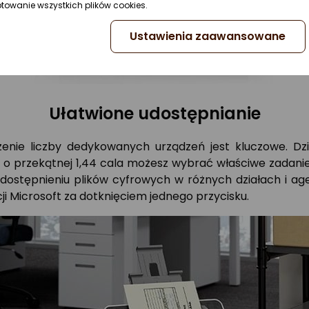
ptowanie wszystkich plików cookies.
Ustawienia zaawansowane
Ułatwione udostępnianie
szenie liczby dedykowanych urządzeń jest kluczowe. Dz
przekątnej 1,44 cala możesz wybrać właściwe zadanie 
stępnieniu plików cyfrowych w różnych działach i agen
ji Microsoft za dotknięciem jednego przycisku.