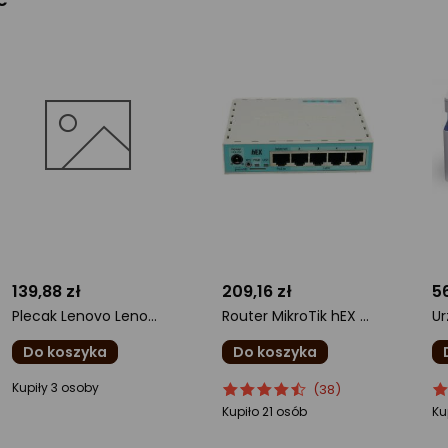
139,88 zł
209,16 zł
56
Plecak Lenovo Lenovo GX41U39298 torba na laptop 40,6 cm (16") Plecak Czarny, Żółty
Router MikroTik hEX RB750Gr3 (MT RB750Gr3)
Do koszyka
Do koszyka
ocena
ocena
Ocena
o
O
Kupiły 3 osoby
(38)
produktu
produktu
produktu
pr
pr
Kupiło 21 osób
Ku
0/5
4.5/5
4.
gwiazdki
gwiazdki
gw