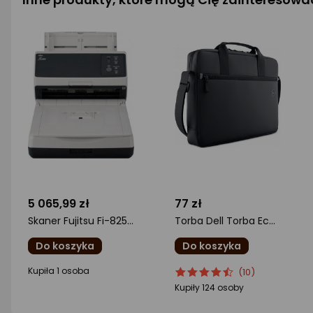
5 065,99 zł
77 zł
Skaner Fujitsu Fi-8250 (PA03810-B601)
Torba Dell Torba EcoLoop* Essential Briefcase 14-16 - (460-BDST)
Do koszyka
Do koszyka
ocena
ocena
Ocena
Kupiła 1 osoba
(10)
produktu
produktu
produktu
Kupiły 124 osoby
0/5
4.5/5
gwiazdki
gwiazdki