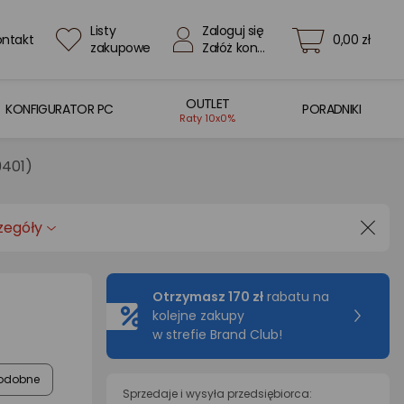
Listy
Zaloguj się
ontakt
0,00 zł
zakupowe
Załóż konto
OUTLET
KONFIGURATOR PC
PORADNIKI
Raty 10x0%
9401)
zegóły
Otrzymasz 170 zł
rabatu na
kolejne zakupy
w strefie Brand Club!
odobne
Sprzedaje i wysyła przedsiębiorca: