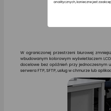
analitycznych, konieczne jest zaakce
W ograniczonej przestrzeni biurowej zmniej
wbudowanym kolorowym wyświetlaczem LCD o 
docelowe bez opóźnień przy jednoczesnym udo
serwera FTP, SFTP, usług w chmurze lub aplikac