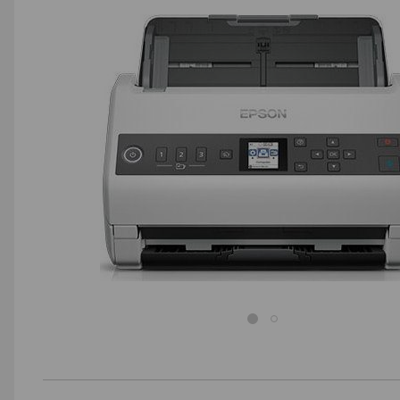
AGD małe
Dom i ogród
Biuro i firma
Sport i turystyka
Zabawki i dziecko
Uroda i zdrowie
Supermarket
Strefa marek