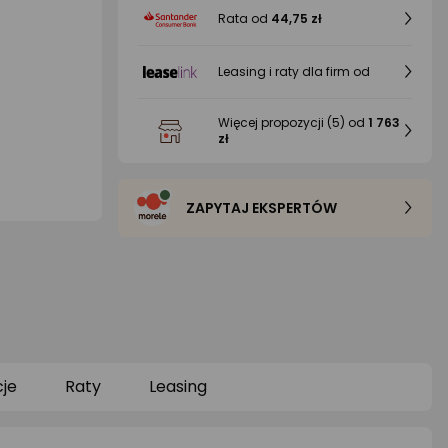
Rata od
44,75 zł
Leasing i raty dla firm od
Więcej propozycji
(5)
od
1 763
zł
ZAPYTAJ EKSPERTÓW
je
Raty
Leasing