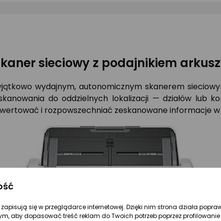
kaner sieciowy z podajnikiem arkus
wyjątkowo wydajnym, autonomicznym skanerem sieciowym
kanowania do oddzielnych lokalizacji — działów lub k
nwertować i rozpowszechniać zeskanowane informacje w r
ość
re zapisują się w przeglądarce internetowej. Dzięki nim strona działa popra
ym, aby dopasować treść reklam do Twoich potrzeb poprzez profilowanie 