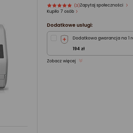
Zapytaj społeczności
Ocena
ocena
(3)
produktu
produktu
Kupiło 7 osób
5/5
gwiazdki
Dodatkowe usługi:
Dodatkowa gwarancja na 1 r
194 zł
Zobacz więcej