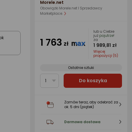
Morele.net
Obowiązki Morele.net I Sprzedawcy
Marketplace.
lub u Ciebie
już
pojutrze
!
ok
1 763
za
zł
1 989,81 zł
Więcej
propozycji (5)
Ostatnie sztuki
Do koszyka
1
Zamów teraz, aby odebrać za
ok.
5 dni
(piątek)
Darmowa dostawa