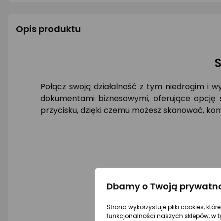
Opis produktu
S
Połącz swoją działalność z tym niedrogim i 
dokumentami biznesowymi, oferujące opcję s
przycisku, dzięki czemu możesz skanować, ko
Dbamy o Twoją prywatn
Strona wykorzystuje pliki cookies, któ
funkcjonalności naszych sklepów, w t