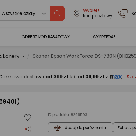
Wybierz
K
Wszystkie działy
kod pocztowy
ODBIERZ KOD RABATOWY
WYPRZEDAŻ
Skaner Epson WorkForce DS-730N (B11B25
Skanery
Darmowa dostawa
od
399 zł
lub od
39,99 zł
z
Szc
59401)
ID produktu:
8269593
Zobacz p
dodaj do porównania