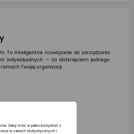
zy
. To inteligentne rozwiązanie do zarządzania
ont indywidualnych — za dotknięciem jednego
amach Twojej organizacji.
wnie. Żeby móc w pełni korzystać z
oraz w celach statystycznych i