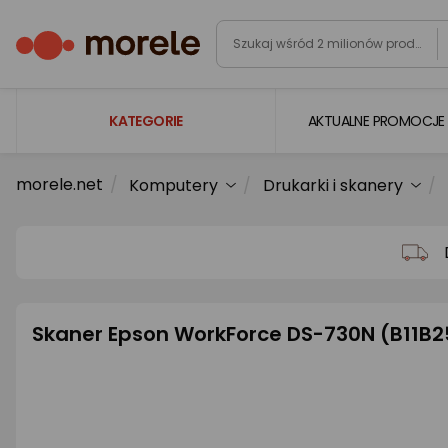
KATEGORIE
AKTUALNE PROMOCJE
morele.net
Komputery
Drukarki i skanery
Laptopy
Komputery
Podzespoły komputerowe
Gaming
Skaner Epson WorkForce DS-730N (B11B2
Smartfony i smartwatche
Telewizory i audio
Foto i kamery
AGD duże