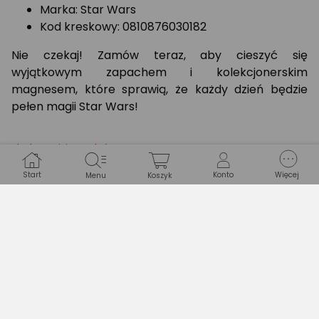
Marka: Star Wars
Kod kreskowy: 0810876030182
Nie czekaj! Zamów teraz, aby cieszyć się
wyjątkowym zapachem i kolekcjonerskim
magnesem, które sprawią, że każdy dzień będzie
pełen magii Star Wars!
Błąd w opisie? Zgłoś!
Start
Konto
Więcej
Menu
Koszyk
Specyfikacja
PRODUKT
Marka
Sophie la Girafe