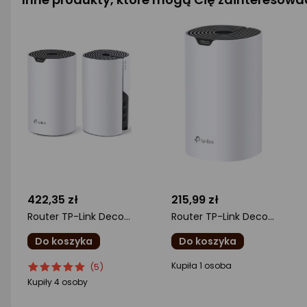
422,35 zł
215,99 zł
Router TP-Link Deco S7 2-pack
Router TP-Link Deco S7 1-pack
Do koszyka
Do koszyka
ocena
Ocena
ocena
Kupiła 1 osoba
(5)
produktu
produktu
produktu
Kupiły 4 osoby
5/5
0/5
gwiazdki
gwiazdki