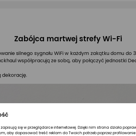
Zabójca martwej strefy Wi-Fi
wanie silnego sygnału WiFi w każdym zakątku domu do 3
khaul współpracują ze sobą, aby połączyć jednostki Deco
ą dekorację.
ość
re zapisują się w przeglądarce internetowej. Dzięki nim strona działa popra
ym, aby dopasować treść reklam do Twoich potrzeb poprzez profilowanie 