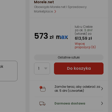
Morele.net
Obowiązki Morele.net I Sprzedawcy
Marketplace.
lub u Ciebie
za ok.
3 dni
!
573
(wtorek) za
zł
613,59 zł
Więcej
propozycji (6)
Ostatnie sztuki
ok
Do koszyka
1
Zamów teraz, aby odebrać za
ok.
5 dni
(czwartek)
Darmowa dostawa