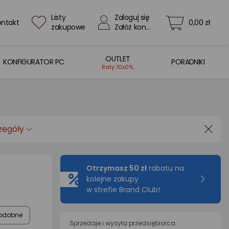
Listy
Zaloguj się
ontakt
0,00 zł
zakupowe
Załóż konto
OUTLET
KONFIGURATOR PC
PORADNIKI
Raty 10x0%
zegóły
Otrzymasz 50 zł
rabatu na
kolejne zakupy
w strefie Brand Club!
odobne
Sprzedaje i wysyła przedsiębiorca: