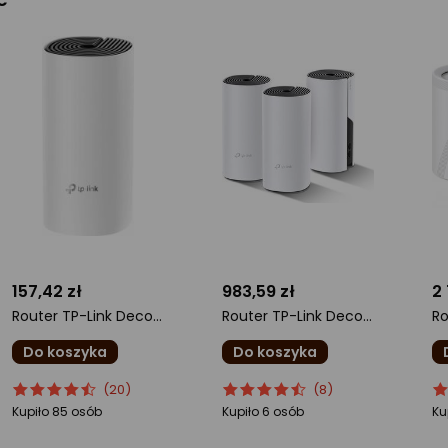
157,42 zł
983,59 zł
2
Router TP-Link Deco E4(1-Pack)
Router TP-Link Deco P9 3szt.
Do koszyka
Do koszyka
ocena
Ocena
ocena
Ocena
o
O
(20)
(8)
produktu
produktu
produktu
produktu
pr
pr
Kupiło 85 osób
Kupiło 6 osób
Ku
4.5/5
4.5/5
5/
gwiazdki
gwiazdki
gw