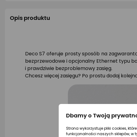
Opis produktu
Deco S7 oferuje prosty sposób na zagwaranto
bezprzewodowe i opcjonalny Ethernet typu bac
i prawdziwie bezproblemowy zasięg.
Chcesz więcej zasięgu? Po prostu dodaj kolejn
Dbamy o Twoją prywatn
Strona wykorzystuje pliki cookies, któ
funkcjonalności naszych sklepów, w t