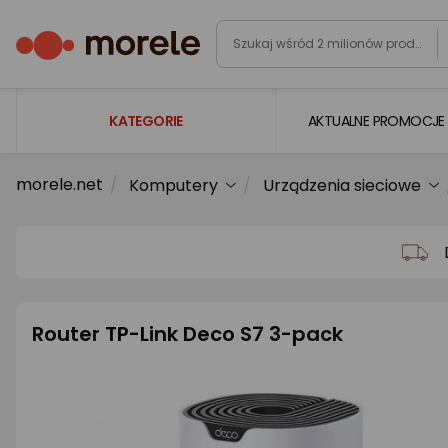
KATEGORIE
AKTUALNE PROMOCJE
morele.net
Komputery
Urządzenia sieciowe
Laptopy
Komputery
Podzespoły komputerowe
Gaming
Router TP-Link Deco S7 3-pack
Smartfony i smartwatche
Telewizory i audio
Foto i kamery
AGD duże