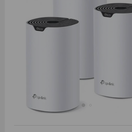
AGD małe
Dom i ogród
Biuro i firma
Sport i turystyka
Zabawki i dziecko
Uroda i zdrowie
Supermarket
Strefa marek