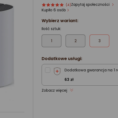
Zapytaj społeczności
Ocena
ocena
(4)
produktu
produktu
Kupiło 6 osób
5/5
Wybierz wariant:
gwiazdki
Ilość sztuk:
,
1
2
3
zaznaczone
Dodatkowe usługi:
Dodatkowa gwarancja na 1 r
63 zł
Zobacz więcej