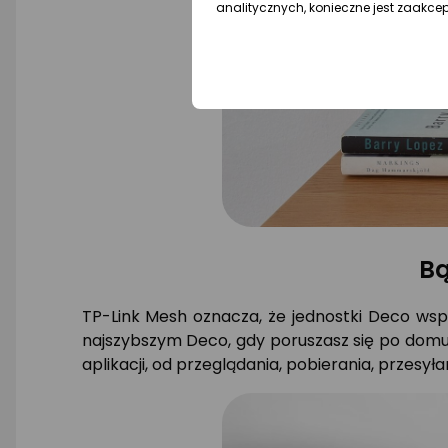
analitycznych, konieczne jest zaakce
Bą
TP-Link Mesh oznacza, że ​​jednostki Deco wsp
najszybszym Deco, gdy poruszasz się po domu,
aplikacji, od przeglądania, pobierania, przesył