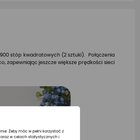
900 stóp kwadratowych (2 sztuki). Połączenia
, zapewniając jeszcze większe prędkości sieci
wnie. Żeby móc w pełni korzystać z
oraz w celach statystycznych i