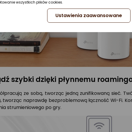
ptowanie wszystkich plików cookies.
Ustawienia zaawansowane
dź szybki dzięki płynnemu roaming
ółpracują ze sobą, tworząc jedną zunifikowaną sieć. Twó
 tworząc naprawdę bezproblemową łączność Wi-Fi. Korzyst
ania strumieniowego po gry.