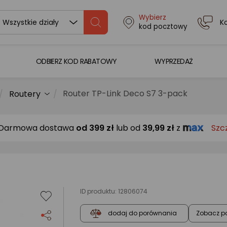
Wybierz
K
Wszystkie działy
kod pocztowy
ODBIERZ KOD RABATOWY
WYPRZEDAŻ
Router TP-Link Deco S7 3-pack
Routery
Darmowa dostawa
od
399 zł
lub od
39,99 zł
z
Szc
ID produktu:
12806074
Zobacz p
dodaj do porównania