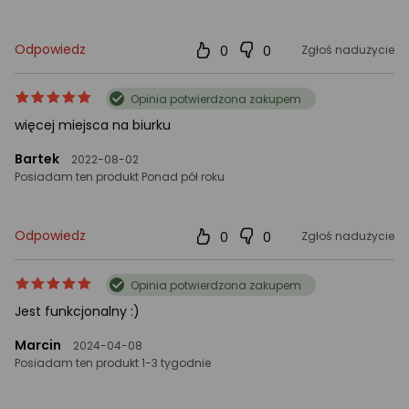
Odpowiedz
0
0
Zgłoś nadużycie
ocena
Ocena
Opinia potwierdzona zakupem
produktu
produktu
więcej miejsca na biurku
5/5
gwiazdki
Bartek
2022-08-02
Posiadam ten produkt Ponad pół roku
Odpowiedz
0
0
Zgłoś nadużycie
ocena
Ocena
Opinia potwierdzona zakupem
produktu
produktu
Jest funkcjonalny :)
5/5
gwiazdki
Marcin
2024-04-08
Posiadam ten produkt 1-3 tygodnie