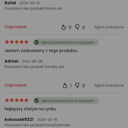
gwiazdki
Rafał
2024-03-14
Posiadam ten produkt Ponad rok
Odpowiedz
0
0
Zgłoś nadużycie
ocena
Ocena
Opinia potwierdzona zakupem
produktu
produktu
Jestem zadowolony z tego produktu
5/5
gwiazdki
Adrian
2021-05-28
Posiadam ten produkt Od kilku dni
Odpowiedz
1
0
Zgłoś nadużycie
ocena
Ocena
Opinia potwierdzona zakupem
produktu
produktu
Najlepszy statyw na rynku.
5/5
gwiazdki
kokoszek9321
2025-02-16
Posiadam ten produkt Ponad pół roku