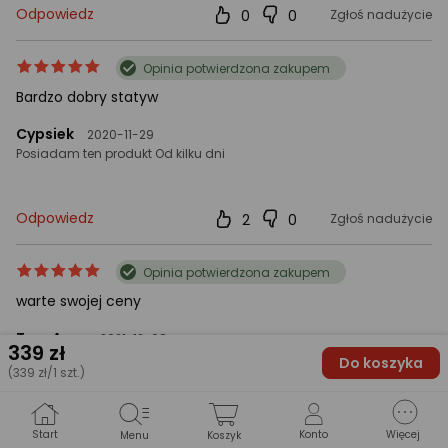
Odpowiedz
0
0
Zgłoś nadużycie
ocena
Ocena
Opinia potwierdzona zakupem
produktu
produktu
Bardzo dobry statyw
5/5
gwiazdki
Cypsiek
2020-11-29
Posiadam ten produkt Od kilku dni
Odpowiedz
2
0
Zgłoś nadużycie
ocena
Ocena
Opinia potwierdzona zakupem
produktu
produktu
warte swojej ceny
5/5
gwiazdki
TeenAger
2021-12-08
339
zł
Posiadam ten produkt 1-3 tygodnie
Do koszyka
(339 zł/1 szt.)
Odpowiedz
0
0
Zgłoś nadużycie
Start
Konto
Więcej
Menu
Koszyk