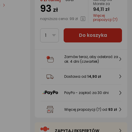
Morele za
93
i
zł
94,11 zł
Więcej
najniższa cena:
99 zł
propozycji (7)
Do koszyka
1
Zamów teraz, aby odebrać za
ok.
4 dni
(czwartek)
Dostawa od
14,90 zł
PayPo - zapłać za 30 dni
Więcej propozycji
(7)
od
93 zł
ZAPYTAJ EKSPERTÓW