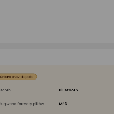
)
żnione przez eksperta
etooth
Bluetooth
ługiwane formaty plików
MP3