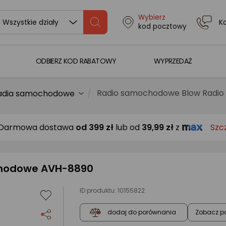
Wybierz
K
Wszystkie działy
kod pocztowy
ODBIERZ KOD RABATOWY
WYPRZEDAŻ
Radio samochodowe Blow Radi
adia samochodowe
Darmowa dostawa
od
399 zł
lub od
39,99 zł
z
Szc
chodowe AVH-8890
ID produktu:
10155822
Zobacz p
dodaj do porównania