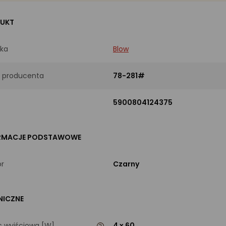
UKT
ka
Blow
 producenta
78-281#
5900804124375
RMACJE PODSTAWOWE
or
Czarny
NICZNE
 wyjściowa [W]
4 x 60