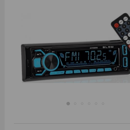
AGD małe
Dom i ogród
Biuro i firma
Sport i turystyka
Zabawki i dziecko
Uroda i zdrowie
Supermarket
Strefa marek