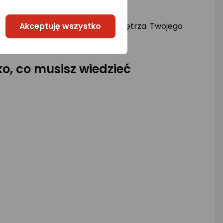
Akceptuję wszystko
anie wyglądu radia do stylu wnętrza Twojego
, co musisz wiedzieć