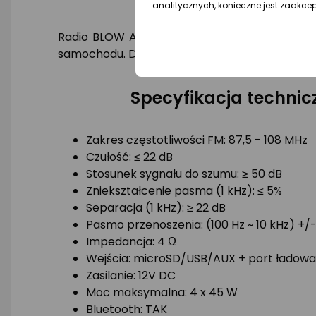
analitycznych, konieczne jest zaakce
Radio BLOW AVH-8890 posiada wielokolorowe 
samochodu. Dzięki temu możesz stworzyć unik
Specyfikacja techni
Zakres częstotliwości FM: 87,5 - 108 MHz
Czułość: ≤ 22 dB
Stosunek sygnału do szumu: ≥ 50 dB
Zniekształcenie pasma (1 kHz): ≤ 5%
Separacja (1 kHz): ≥ 22 dB
Pasmo przenoszenia: (100 Hz ~ 10 kHz) +/-
Impedancja: 4 Ω
Wejścia: microSD/USB/AUX + port ładow
Zasilanie: 12V DC
Moc maksymalna: 4 x 45 W
Bluetooth: TAK