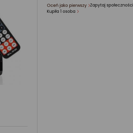
Zapytaj społecznośc
Oceń jako pierwszy
ocena
Kupiła 1 osoba
produktu
0/5
gwiazdki