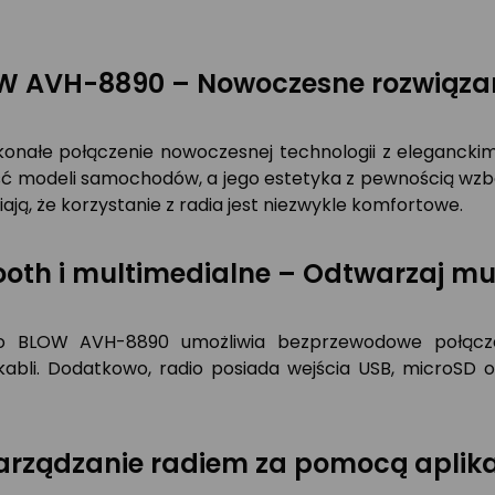
 AVH-8890 – Nowoczesne rozwiązani
nałe połączenie nowoczesnej technologii z elegancki
zość modeli samochodów, a jego estetyka z pewnością wzb
ają, że korzystanie z radia jest niezwykle komfortowe.
ooth i multimedialne – Odtwarzaj mu
io BLOW AVH-8890 umożliwia bezprzewodowe połącze
abli. Dodatkowo, radio posiada wejścia USB, microSD 
rządzanie radiem za pomocą aplikac