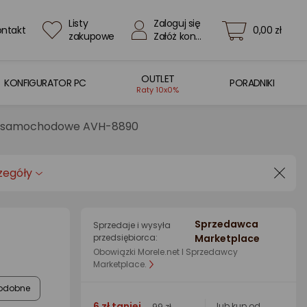
Listy
Zaloguj się
ontakt
0,00 zł
zakupowe
Załóż konto
OUTLET
KONFIGURATOR PC
PORADNIKI
Raty 10x0%
o samochodowe AVH-8890
zegóły
Sprzedawca
Sprzedaje i wysyła
przedsiębiorca:
Marketplace
Obowiązki Morele.net I Sprzedawcy
Marketplace.
odobne
6 zł taniej
lub kup od
99 zł