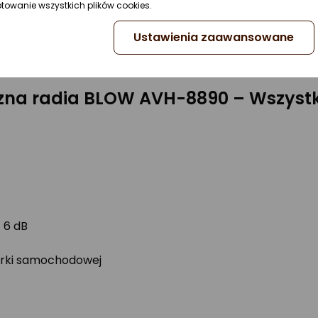
ptowanie wszystkich plików cookies.
Ustawienia zaawansowane
podświetlenie (7 kolorów), które pozwala na dostosow
alną atmosferę w swoim pojeździe.
czna radia BLOW AVH-8890 – Wszystko
 6 dB
arki samochodowej