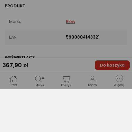
PRODUKT
Marka
Blow
EAN
5900804143321
WYŚWIETLACZ
367
,90 zł
Do koszyka
Wyświetlacz
Dotykowe
Start
Konto
Więcej
Menu
Koszyk
TECHNICZNE
Moc wyjściowa [W]
4 x 50
Obsługiwane formaty
MP3
plików