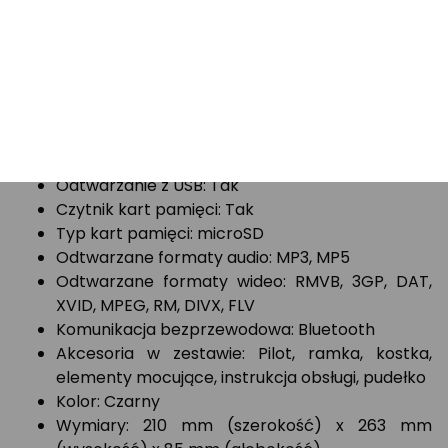
Przekątna ekranu: 7 cali
Rozdzielczość ekranu: 1080P HD
Moc wyjściowa: 4 x 50W
Impedancja głośników: 4Ω
Tuner FM: Tak
Tuner AM: Tak
Funkcja RDS: Tak
Odtwarzanie z USB: Tak
Czytnik kart pamięci: Tak
Typ kart pamięci: microSD
Odtwarzane formaty audio: MP3, MP5
Odtwarzane formaty wideo: RMVB, 3GP, DAT,
XVID, MPEG, RM, DIVX, FLV
Komunikacja bezprzewodowa: Bluetooth
Akcesoria w zestawie: Pilot, ramka, kostka,
elementy mocujące, instrukcja obsługi, pudełko
Kolor: Czarny
Wymiary: 210 mm (szerokość) x 263 mm