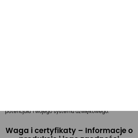
obudową 16-pinową, co zapewnia jego trwałość i
niezawodność w codziennym użytkowaniu. Dzięki
temu możesz być pewien, że Twoje połączenie audio
będzie stabilne i bezproblemowe.
Zastosowanie w pojazdach – Jak
złącze wspiera Twoje audio
To złącze stanowi doskonałe rozwiązanie dla
każdego, kto pragnie poprawić jakość dźwięku w
swoim samochodzie. Dzięki łatwej instalacji i szerokiej
kompatybilności, złącze JVC KS-FX 220 - ISO wspiera
Twoje audio, umożliwiając pełne wykorzystanie
potencjału Twojego systemu dźwiękowego.
Waga i certyfikaty – Informacje o