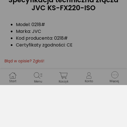
JVC KS-FX220-ISO
Model: 0218#
Marka: JVC
Kod producenta: 0218#
Certyfikaty zgodności: CE
Błąd w opisie? Zgłoś!
Start
Konto
Więcej
Menu
Koszyk
Specyfikacja
PRODUKT
Marka
Blow