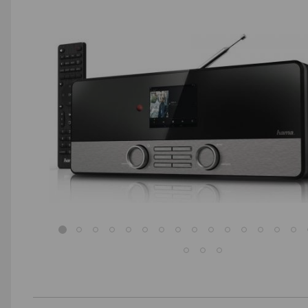
AGD małe
Dom i ogród
Biuro i firma
Sport i turystyka
Zabawki i dziecko
Uroda i zdrowie
Supermarket
Strefa marek