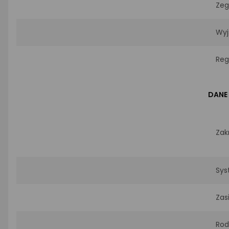
Zeg
Wyj
Reg
DANE
Zak
Sys
Zas
Rod