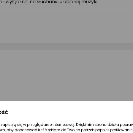
 i wyłącznie na słuchaniu ulubionej muzyki.
!
ość
re zapisują się w przeglądarce internetowej. Dzięki nim strona działa popra
ym, aby dopasować treść reklam do Twoich potrzeb poprzez profilowanie 