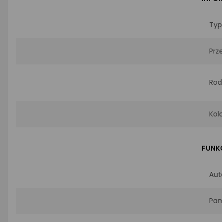
Typ
Prz
Rod
Kol
FUNK
Aut
Pam