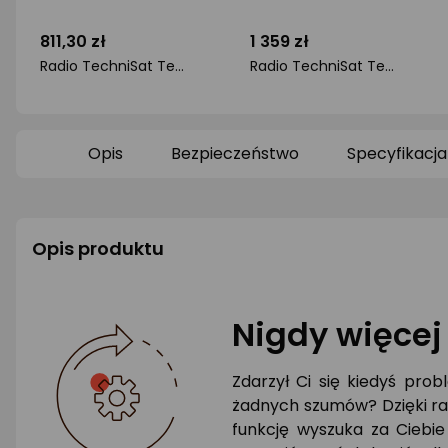
811,30 zł
1 359 zł
Radio TechniSat Technisat DigitRadio 574 IR silver
Radio TechniSat Technisat DigitRadio 586 antracyt/srebrny
ocena
ocena
produktu
produktu
0/5
0/5
gwiazdki
gwiazdki
Opis
Bezpieczeństwo
Specyfikacja
Opis produktu
Nigdy więcej
Zdarzył Ci się kiedyś prob
żadnych szumów? Dzięki rad
funkcję wyszuka za Ciebie