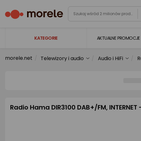
KATEGORIE
AKTUALNE PROMOCJE
morele.net
Telewizory i audio
Audio i HiFi
R
Laptopy
Komputery
Podzespoły komputerowe
Gaming
Smartfony i smartwatche
Radio Hama DIR3100 DAB+/FM, INTERNET 
Telewizory i audio
Foto i kamery
AGD duże