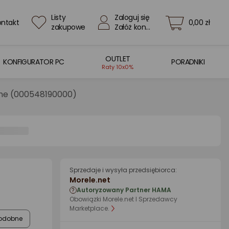
Listy
Zaloguj się
ontakt
0,00 zł
zakupowe
Załóż konto
OUTLET
KONFIGURATOR PC
PORADNIKI
Raty 10x0%
rne (000548190000)
Sprzedaje i wysyła przedsiębiorca:
Morele.net
Autoryzowany Partner HAMA
Obowiązki Morele.net I Sprzedawcy
Marketplace.
odobne