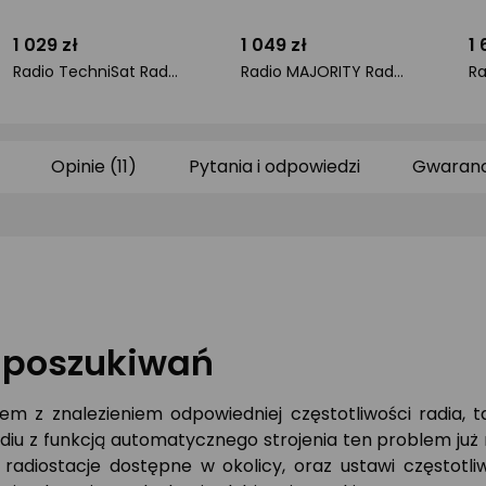
1 029 zł
1 049 zł
1 
Radio TechniSat Radio internetowe DIGITRADIO 570 CD IR Stereo DAB+ odtwarzacz CD
Radio MAJORITY Radio internetowe WLAN DAB BT 100W 2.1 z subwooferem i pilotem
ocena
ocena
o
produktu
produktu
pr
0/5
0/5
0/
gwiazdki
gwiazdki
gw
Opinie (11)
Pytania i odpowiedzi
Gwaranc
 poszukiwań
lem z znalezieniem odpowiedniej częstotliwości radia, 
iu z funkcją automatycznego strojenia ten problem już n
 radiostacje dostępne w okolicy, oraz ustawi częstotli