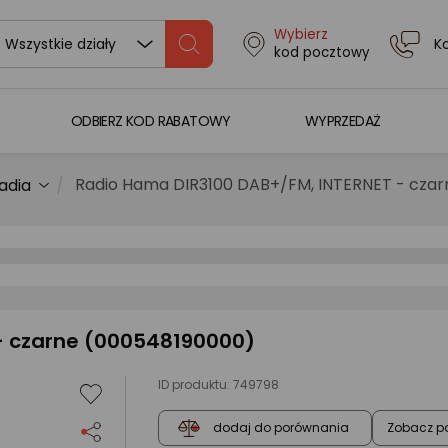
Wybierz
K
Wszystkie działy
kod pocztowy
ODBIERZ KOD RABATOWY
WYPRZEDAŻ
Radio Hama DIR3100 DAB+/FM, INTERNET - cza
adia
- czarne (000548190000)
ID produktu:
749798
Zobacz p
dodaj do porównania