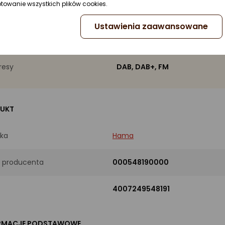
ptowanie wszystkich plików cookies.
żnione przez eksperta
Ustawienia zaawansowane
ięć stacji
30
resy
DAB, DAB+, FM
UKT
ka
Hama
 producenta
000548190000
4007249548191
RMACJE PODSTAWOWE