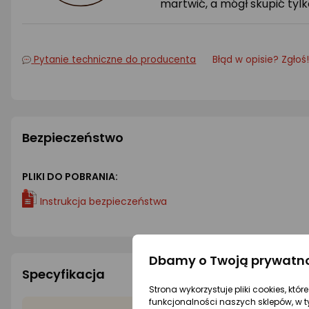
martwić, a mógł skupić tylko
Pytanie techniczne do producenta
Błąd w opisie? Zgłoś
Bezpieczeństwo
PLIKI DO POBRANIA:
Instrukcja bezpieczeństwa
Dbamy o Twoją prywatn
Specyfikacja
Strona wykorzystuje pliki cookies, któ
funkcjonalności naszych sklepów, w t