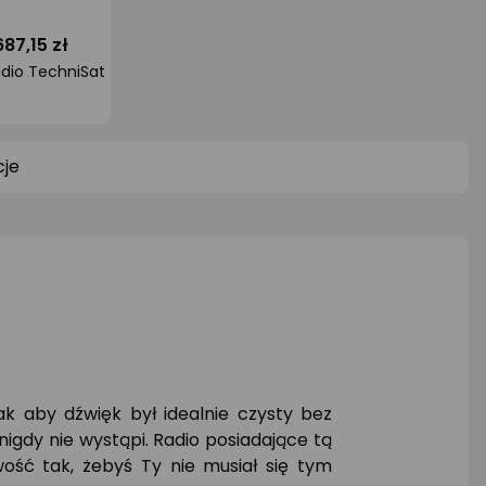
687,15 zł
Radio TechniSat Technisat DigitRadio 602 white/silver
cena
oduktu
5
iazdki
je
tak aby dźwięk był idealnie czysty bez
igdy nie wystąpi. Radio posiadające tą
wość tak, żebyś Ty nie musiał się tym