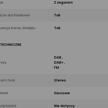
ar
Z zegarem
ście słuchawkowe
Tak
ulacja barwy dźwięku
Tak
 TECHNICZNE
DAB
,
resy
DAB+
,
FM
tem fonii
Stereo
ilanie
Sieciowe
zaj baterii
Nie dotyczy