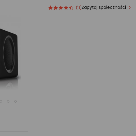
Zapytaj społeczności
Ocena
ocena
(11)
produktu
produktu
4.5/5
gwiazdki