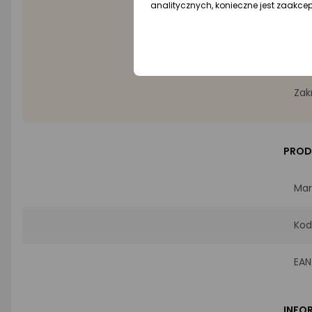
analitycznych, konieczne jest zaakce
Wyró
Pam
Zak
PROD
Mar
Kod
EAN
INFO