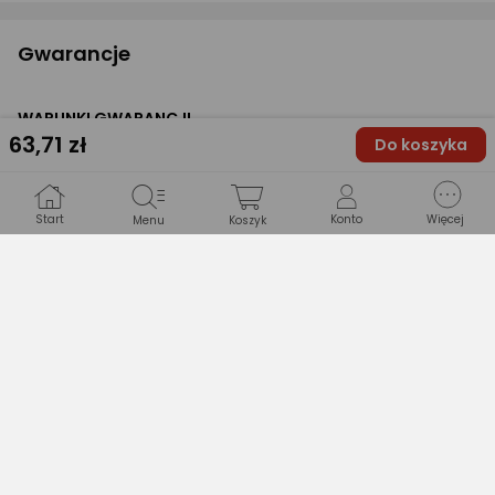
Gwarancje
WARUNKI GWARANCJI
63
,71 zł
Do koszyka
Długość
24 miesiące
Start
Konto
Więcej
Menu
Koszyk
Typ gwarancji
Sprzedawcy
Produkty podobne