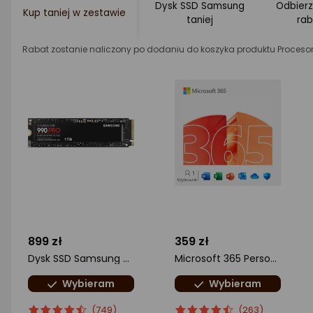
Dysk SSD Samsung
Odbierz
Kup taniej w zestawie
taniej
ra
Rabat zostanie naliczony po dodaniu do koszyka produktu Procesor
899 zł
359 zł
Dysk SSD Samsung 990 PRO 1TB M.2 2280 PCI-E x4 Gen4 NVMe (MZ-V9P1T0BW)
Microsoft 365 Personal ML (EP2-32306)
Wybieram
Wybieram
ocena
Ocena
ocena
Ocena
(749)
(263)