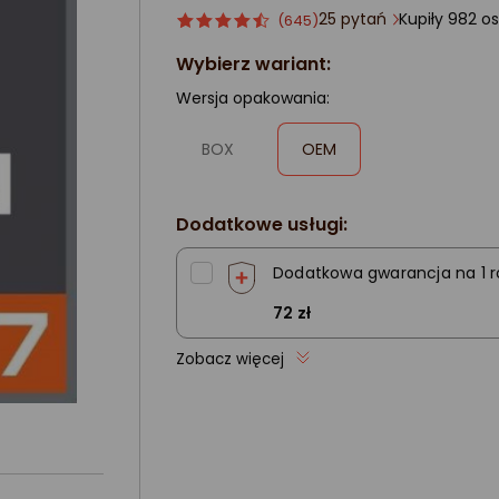
25 pytań
Kupił
Ocena
ocena
(645)
produktu
produktu
Wybierz wariant:
4.5/5
gwiazdki
Wersja opakowania:
,
BOX
OEM
zaznaczone
Dodatkowe usługi:
Dodatkowa gwarancja na 1 r
72 zł
Zobacz więcej