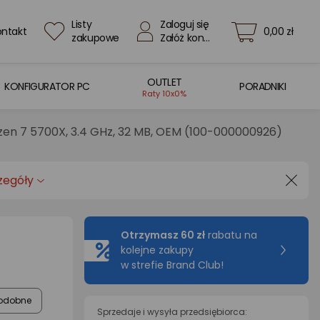
Listy
Zaloguj się
ontakt
0,00 zł
zakupowe
Załóż konto
OUTLET
KONFIGURATOR PC
PORADNIKI
Raty 10x0%
en 7 5700X, 3.4 GHz, 32 MB, OEM (100-000000926)
zegóły
Otrzymasz 60 zł
rabatu na
kolejne zakupy
w strefie Brand Club!
odobne
Sprzedaje i wysyła przedsiębiorca: