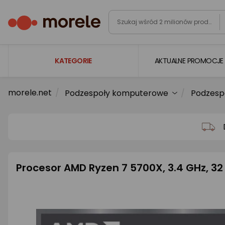
KATEGORIE
AKTUALNE PROMOCJE
morele.net
Podzespoły komputerowe
Podzesp
Laptopy
Komputery
Podzespoły komputerowe
Gaming
Procesor AMD Ryzen 7 5700X, 3.4 GHz, 3
Smartfony i smartwatche
Telewizory i audio
Foto i kamery
AGD duże