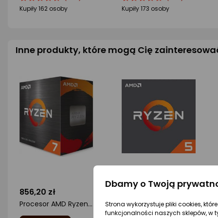
produktu
produktu
produktu
produktu
Kupiły 162 osoby
Kupiły 173 osoby
4.5/5
4.5/5
gwiazdki
gwiazdki
Inne produkty, które mogą Cię zainteresowa
Dbamy o Twoją prywatn
856,20 zł
539 zł
Procesor AMD Ryzen 7 5700X, 3.4 GHz, 32 MB, BOX (100-100000926WOF)
Procesor AMD Ryzen 5 5600X, 3.7 GHz, 32 MB, OEM (100-000000065)
Strona wykorzystuje pliki cookies, któ
funkcjonalności naszych sklepów, w t