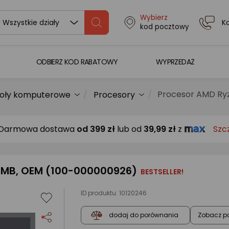
Wybierz
K
Wszystkie działy
kod pocztowy
ODBIERZ KOD RABATOWY
WYPRZEDAŻ
Procesor AMD Ryz
oły komputerowe
Procesory
Darmowa dostawa
od
399 zł
lub od
39,99 zł
z
Szc
2 MB, OEM (100-000000926)
BESTSELLER!
ID produktu:
10120246
Zobacz p
dodaj do porównania