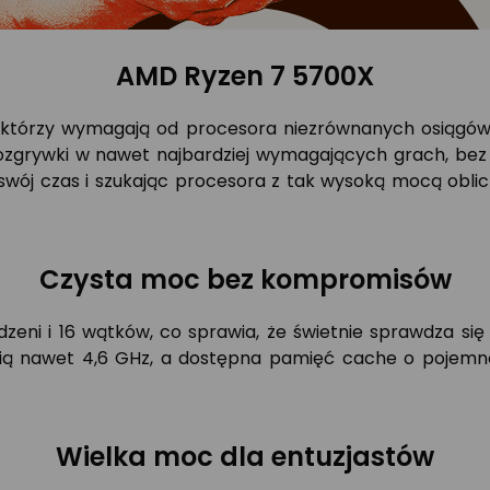
AMD Ryzen 7 5700X
 którzy wymagają od procesora niezrównanych osiągów
rozgrywki w nawet najbardziej wymagających grach, bez
e swój czas i szukając procesora z tak wysoką mocą obl
Czysta moc bez kompromisów
eni i 16 wątków, co sprawia, że świetnie sprawdza się 
cią nawet 4,6 GHz, a dostępna pamięć cache o pojemno
Wielka moc dla entuzjastów