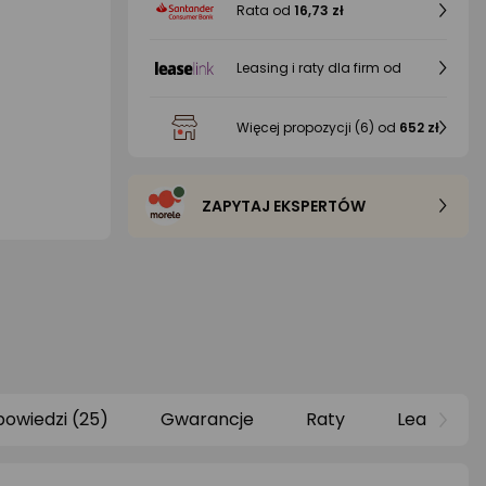
Rata od
16,73 zł
Leasing i raty dla firm od
Więcej propozycji
(6)
od
652 zł
ZAPYTAJ EKSPERTÓW
powiedzi (25)
Gwarancje
Raty
Leasing