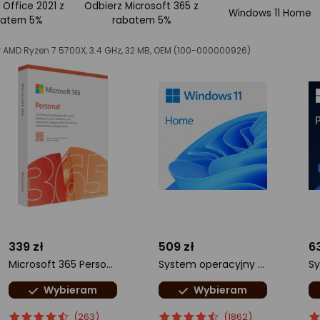
 Office 2021 z
Odbierz Microsoft 365 z
Windows 11 Home
batem 5%
rabatem 5%
 AMD Ryzen 7 5700X, 3.4 GHz, 32 MB, OEM (100-000000926)
339 zł
509 zł
6
Microsoft 365 Personal PL (EP2-32454)
System operacyjny Microsoft Windows 11 Home PL 64 bit OEM (KW9-00648)
Wybieram
Wybieram
ocena
Ocena
ocena
Ocena
o
O
(263)
(1862)