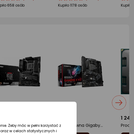
oduktu
oduktu
produktu
produktu
produ
produ
piło 658 osób
Kupiło 1178 osób
Kupiło 
5/5
4.5/5
4.5/5
iazdki
gwiazdki
gwiazd
89,77 zł
399 zł
1 249
Płyta główna MSI B550-A PRO
Płyta główna Gigabyte B550 GAMING X V2
wnie. Żeby móc w pełni korzystać z
oraz w celach statystycznych i