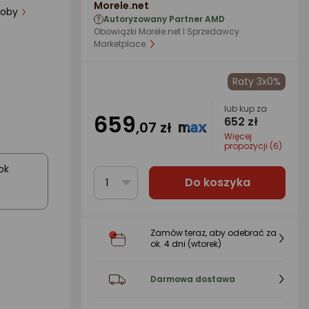
Morele.net
y 982 osoby
Autoryzowany Partner AMD
Obowiązki Morele.net I Sprzedawcy
Marketplace.
Raty 3x0%
lub kup za
659
652 zł
,07 zł
Więcej
propozycji (6)
ok
Do koszyka
1
Zamów teraz, aby odebrać za
ok.
4 dni
(wtorek)
Darmowa dostawa