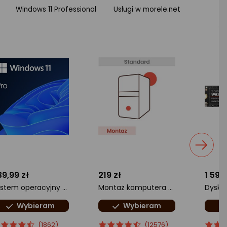
Windows 11 Professional
Usługi w morele.net
39,99 zł
219 zł
1 599
System operacyjny Microsoft Windows 11 Pro PL 64 bit OEM (FQC-10544)
Montaż komputera Standard
Wybieram
Wybieram
cena
cena
ocena
Ocena
ocena
Ocen
(1862)
(12576)