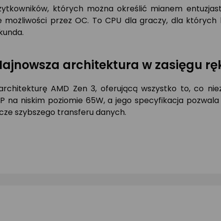
ytkowników, których można określić mianem entuzjastó
 możliwości przez OC. To CPU dla graczy, dla których l
ekunda.
ajnowsza architektura w zasięgu rę
rchitekturę AMD Zen 3, oferującą wszystko to, co n
DP na niskim poziomie 65W, a jego specyfikacja pozwa
zcze szybszego transferu danych.
!