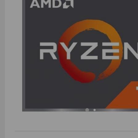
AGD małe
Dom i ogród
Biuro i firma
Sport i turystyka
Zabawki i dziecko
Uroda i zdrowie
Supermarket
Strefa marek