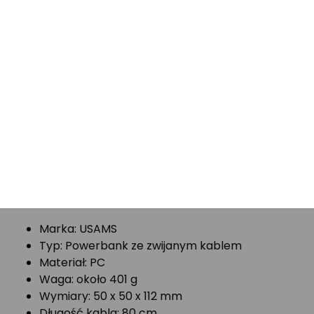
idealny do podróży
Oprócz wysokiej wydajności, powerbank USAMS
charakteryzuje się kompaktowym i lekkim designem.
Jego wymiary wynoszą 50 x 50 x 112 mm, a waga to
zaledwie 401 g, co czyni go idealnym towarzyszem w
podróży.
Specyfikacja techniczna
Powerbanku USAMS – szczegóły i
parametry
Marka: USAMS
Typ: Powerbank ze zwijanym kablem
Materiał: PC
Waga: około 401 g
Wymiary: 50 x 50 x 112 mm
Długość kabla: 80 cm