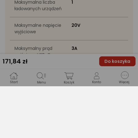
Maksymalna liczba
1
ładowanych urządzeń
Maksymalne napięcie
20V
wyjściowe
Maksymalny prąd
3A
wyjściowy USB-C
171
,84 zł
Do koszyka
Ładowanie indukcyjne
Indukcyjne
Start
Konto
Więcej
Menu
Koszyk
PRODUKT
Marka
Usams
Kod producenta
6958444907642