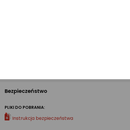
Ochrona przeciwprzepięciowa: Tak
Zabezpieczenie przed przeładowaniem: Tak
Zabezpieczenie przeciwzwarciowe: Tak
Powerbank Intenso S2500 to znakomity wybór dla
każdego, kto ceni sobie mobilność i nowoczesne
technologie. Zawsze połączony, zawsze w trendzie!
Błąd w opisie? Zgłoś!
Bezpieczeństwo
PLIKI DO POBRANIA:
Instrukcja bezpieczeństwa