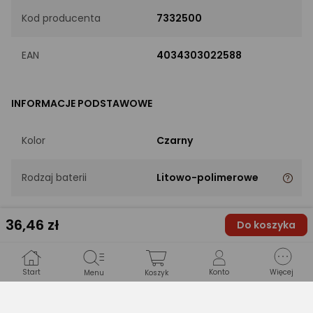
Kod producenta
7332500
EAN
4034303022588
INFORMACJE PODSTAWOWE
Kolor
Czarny
Rodzaj baterii
Litowo-polimerowe
Pojemność
2500mAh
36
,46 zł
Do koszyka
DANE TECHNICZNE
Start
Konto
Więcej
Menu
Koszyk
Maksymalna liczba
1