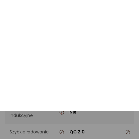
portów USB-C
Maksymalna moc
Brak danych
ładowania
Maksymalne napięcie
12V
wyjściowe
Maksymalny prąd
2A
wyjściowy USB-A
Maksymalny prąd
2.4A
wyjściowy USB-C
Ładowanie
Nie
indukcyjne
Szybkie ładowanie
QC 2.0