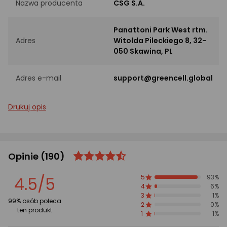
Nazwa producenta
CSG S.A.
Panattoni Park West rtm.
Adres
Witolda Pileckiego 8, 32-
050 Skawina, PL
Adres e-mail
support@greencell.global
Drukuj opis
Opinie
(190)
ocena
Ocena
produktu
produktu
4.5/5
5
93%
4.5/5
4
6%
gwiazdki
3
1%
99% osób poleca
2
0%
ten produkt
1
1%