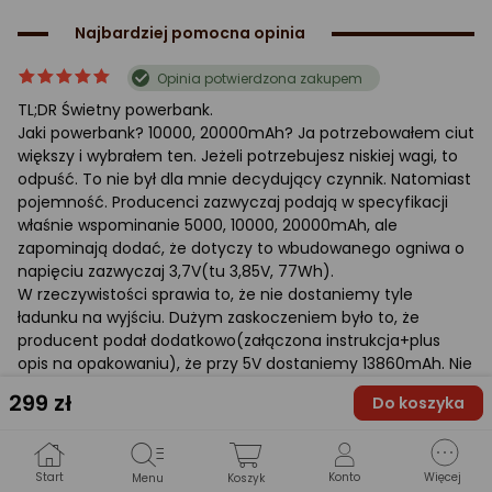
Najbardziej pomocna opinia
ocena
Ocena
Opinia potwierdzona zakupem
produktu
produktu
TL;DR Świetny powerbank.
5/5
Jaki powerbank? 10000, 20000mAh? Ja potrzebowałem ciut
gwiazdki
większy i wybrałem ten. Jeżeli potrzebujesz niskiej wagi, to
odpuść. To nie był dla mnie decydujący czynnik. Natomiast
pojemność. Producenci zazwyczaj podają w specyfikacji
właśnie wspominanie 5000, 10000, 20000mAh, ale
zapominają dodać, że dotyczy to wbudowanego ogniwa o
napięciu zazwyczaj 3,7V(tu 3,85V, 77Wh).
W rzeczywistości sprawia to, że nie dostaniemy tyle
ładunku na wyjściu. Dużym zaskoczeniem było to, że
producent podał dodatkowo(załączona instrukcja+plus
opis na opakowaniu), że przy 5V dostaniemy 13860mAh. Nie
spotkałem się z tym wcześniej, duży plus dla Green Cell.
299
zł
Do koszyka
Specyfikacja, papier, to jedno. Rzeczywistość drugie. W tym
przypadku rzeczywistość jest zbliżona do specyfikacji.
W pierwszym rozładowaniu @5V otrzymałem wynik
13414mAh(po przeliczeniu 67,07Wh). W drugim
Start
Konto
Więcej
Menu
Koszyk