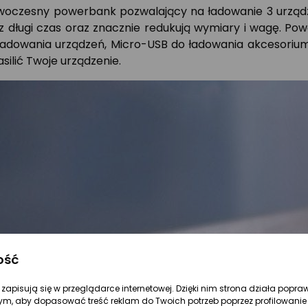
oczesny powerbank pozwalający na ładowanie 3 urządz
 długi czas oraz znacznie redukują wymiary i wagę. Pow
ładowania urządzeń, Micro-USB do ładowania akcesorium,
silić Twoje urządzenie.
ość
re zapisują się w przeglądarce internetowej. Dzięki nim strona działa popra
ym, aby dopasować treść reklam do Twoich potrzeb poprzez profilowanie 