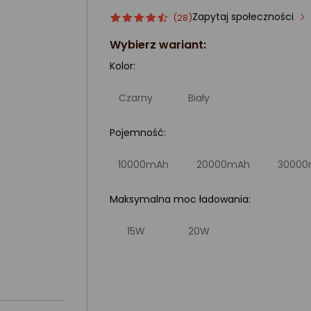
Zapytaj społeczności
Ocena
ocena
(28)
produktu
produktu
Wybierz wariant:
4.5/5
gwiazdki
Kolor:
Czarny
Biały
Pojemność:
10000mAh
20000mAh
3000
Maksymalna moc ładowania:
15W
20W