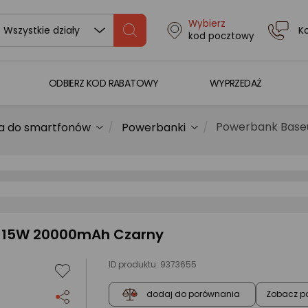
Wybierz
K
Wszystkie działy
kod pocztowy
ODBIERZ KOD RABATOWY
WYPRZEDAŻ
Powerbank Baseu
a do smartfonów
Powerbanki
ay 15W 20000mAh Czarny
ID produktu:
9373655
Zobacz p
dodaj do porównania