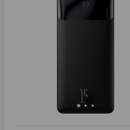
AGD małe
Dom i ogród
Biuro i firma
Sport i turystyka
Zabawki i dziecko
Uroda i zdrowie
Supermarket
Strefa marek