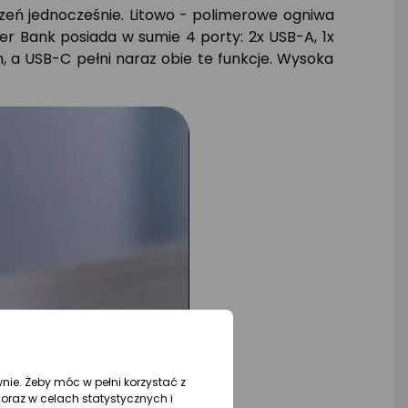
eń jednocześnie. Litowo - polimerowe ogniwa
er Bank posiada w sumie 4 porty: 2x USB-A, 1x
 a USB-C pełni naraz obie te funkcje. Wysoka
wnie. Żeby móc w pełni korzystać z
oraz w celach statystycznych i