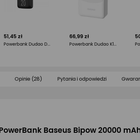
51,45 zł
66,99 zł
50
Powerbank Dudao Dudao pojemny powerbank z 3 wbudowanymi kablami 20000mAh USB Typ C + micro USB + Lightning czarny (Dudao K6Pro+)
Powerbank Dudao K12Pro 20000mAh Biały
ocena
ocena
o
produktu
produktu
pr
0/5
0/5
0/
gwiazdki
gwiazdki
gw
Opinie (28)
Pytania i odpowiedzi
Gwaran
PowerBank Baseus Bipow 20000 mA