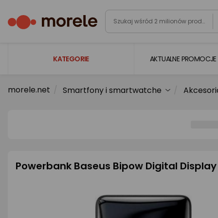
KATEGORIE
AKTUALNE PROMOCJE
morele.net
Smartfony i smartwatche
Akcesori
Laptopy
Komputery
Podzespoły komputerowe
Gaming
Smartfony i smartwatche
Powerbank Baseus Bipow Digital Displ
Telewizory i audio
Foto i kamery
AGD duże