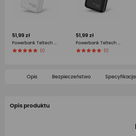
51,99 zł
51,99 zł
Powerbank Teltech TT-PB20 20000mAh Biały
Powerbank Teltech TT-PB20 20000mAh Czarny
ocena
Ocena
ocena
Ocena
(1)
(1)
produktu
produktu
produktu
produktu
5/5
5/5
gwiazdki
gwiazdki
Opis
Bezpieczeństwo
Specyfikacja
Opis produktu