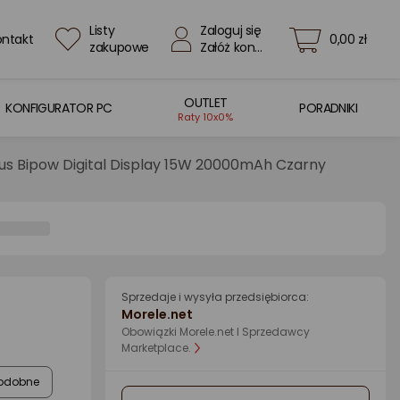
Listy
Zaloguj się
ontakt
0,00 zł
zakupowe
Załóż konto
OUTLET
KONFIGURATOR PC
PORADNIKI
Raty 10x0%
s Bipow Digital Display 15W 20000mAh Czarny
Sprzedaje i wysyła przedsiębiorca:
Morele.net
Obowiązki Morele.net I Sprzedawcy
Marketplace.
odobne