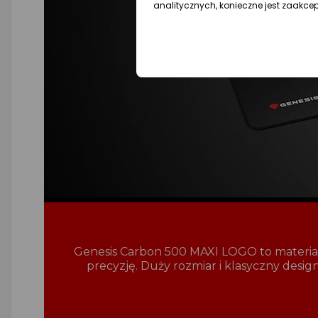
analitycznych, konieczne jest zaakce
Genesis Carbon 500 MAXI LOGO to materiało
precyzję. Duży rozmiar i klasyczny desig