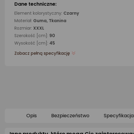
Dane techniczne:
Element kolorystyczny:
Czarny
Materiał:
Guma, Tkanina
Rozmiar:
XXXL
Szerokość [cm]:
90
Wysokość [cm]:
45
Zobacz pełną specyfikację
Opis
Bezpieczeństwo
Specyfikacja
Inne produkty, które mogą Cię zainteresowa