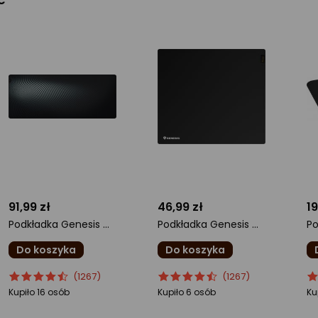
91,99 zł
46,99 zł
19
Podkładka Genesis Carbon 500 Ultra Wave (NPG-1706)
Podkładka Genesis Carbon 700 XL Cordura (NPG-1800)
Do koszyka
Do koszyka
ocena
Ocena
ocena
Ocena
o
O
(1267)
(1267)
produktu
produktu
produktu
produktu
pr
pr
Kupiło 16 osób
Kupiło 6 osób
Ku
4.5/5
4.5/5
4.
gwiazdki
gwiazdki
gw