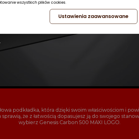
ptowanie wszystkich plików cookies.
Ustawienia zaawansowane
wa podkładka, która dzięki swoim właściwościom i powier
n sprawią, że z łatwością dopasujesz ją do swojego stano
wybierz Genesis Carbon 500 MAXI LOGO.