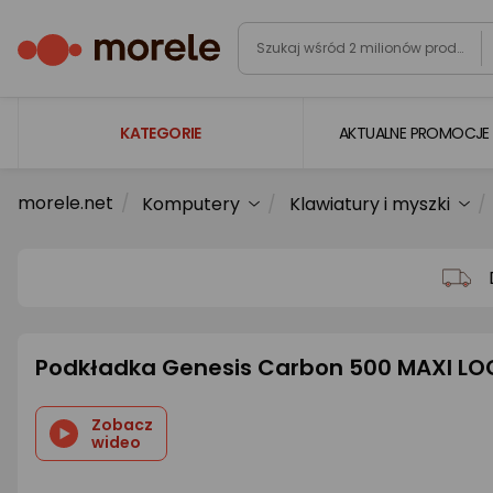
KATEGORIE
AKTUALNE PROMOCJE
morele.net
Komputery
Klawiatury i myszki
Laptopy
Komputery
Podzespoły komputerowe
Gaming
Podkładka Genesis Carbon 500 MAXI L
Smartfony i smartwatche
Telewizory i audio
Zobacz
wideo
Foto i kamery
AGD duże