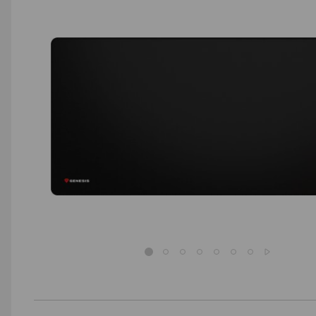
AGD małe
Dom i ogród
Biuro i firma
Sport i turystyka
Zabawki i dziecko
Uroda i zdrowie
Supermarket
Strefa marek