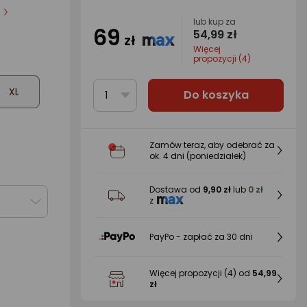
ób
lub kup za
69
54,99 zł
zł
Więcej
propozycji (4)
XL
Do koszyka
1
Zamów teraz, aby odebrać za
ok.
4 dni
(poniedziałek)
Dostawa od
9,90 zł
lub
0 zł
z
PayPo - zapłać za 30 dni
Więcej propozycji
(4)
od
54,99
zł