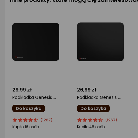
29,99 zł
26,99 zł
Podkładka Genesis Carbon 500 XL LOGO (NPG-1346)
Podkładka Genesis Carbon 500 L LOGO (NPG-0659)
Do koszyka
Do koszyka
ocena
Ocena
ocena
Ocena
(1267)
(1267)
produktu
produktu
produktu
produktu
Kupiło 16 osób
Kupiło 48 osób
4.5/5
4.5/5
gwiazdki
gwiazdki