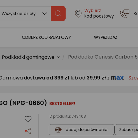
Wybierz
K
Wszystkie działy
kod pocztowy
ODBIERZ KOD RABATOWY
WYPRZEDAŻ
Podkładka Genesis Carbon 
Podkładki gamingowe
Darmowa dostawa
od
399 zł
lub od
39,99 zł
z
Szc
OGO (NPG-0660)
BESTSELLER!
ID produktu:
743408
Zobacz p
dodaj do porównania