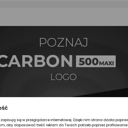
ość
re zapisują się w przeglądarce internetowej. Dzięki nim strona działa popra
ym, aby dopasować treść reklam do Twoich potrzeb poprzez profilowanie 