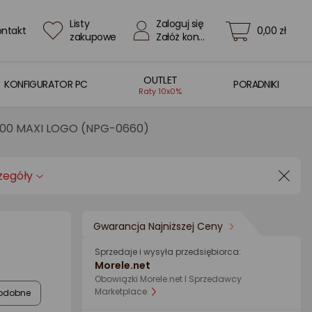
Listy
Zaloguj się
ontakt
0,00 zł
zakupowe
Załóż konto
OUTLET
KONFIGURATOR PC
PORADNIKI
Raty 10x0%
500 MAXI LOGO (NPG-0660)
zegóły
Gwarancja Najniższej Ceny
Sprzedaje i wysyła przedsiębiorca:
Morele.net
Obowiązki Morele.net I Sprzedawcy
Marketplace.
odobne