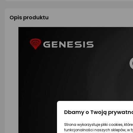
Opis produktu
Dbamy o Twoją prywatn
Strona wykorzystuje pliki cookies, któ
funkcjonalności naszych sklepów, w t