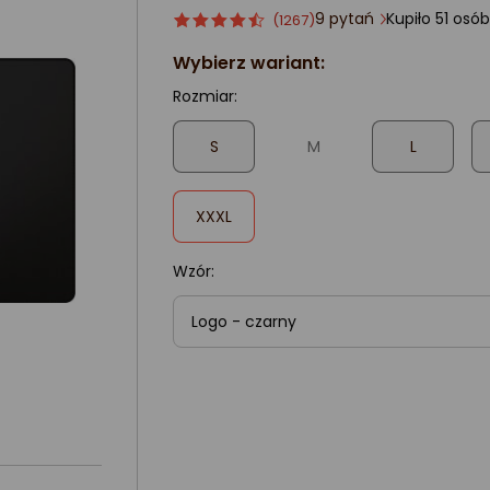
9 pytań
Kupiło 51 os
Ocena
ocena
(1267)
produktu
produktu
Wybierz wariant:
4.5/5
gwiazdki
Rozmiar:
S
M
L
,
XXXL
zaznaczone
Wzór:
Logo - czarny