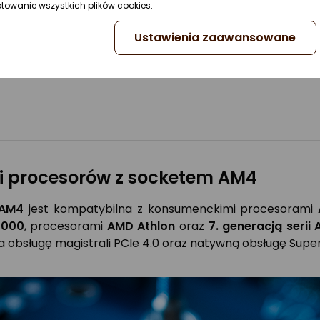
ptowanie wszystkich plików cookies.
Ustawienia zaawansowane
i procesorów z socketem AM4
AM4
jest kompatybilna z konsumenckimi procesorami
5000
, procesorami
AMD Athlon
oraz
7. generacją serii 
 obsługę magistrali PCIe 4.0 oraz natywną obsługę Supe