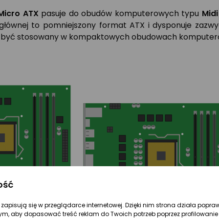
Micro ATX
pasuje do obudów komputerowych typu
Mid
łównej to pomniejszony format ATX i dysponuje zazwycz
że być stosowany w kompaktowych obudowach komputer
ość
re zapisują się w przeglądarce internetowej. Dzięki nim strona działa popra
ym, aby dopasować treść reklam do Twoich potrzeb poprzez profilowanie 