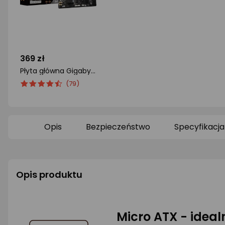
369 zł
Płyta główna Gigabyte B450M K
ocena
Ocena
(79)
produktu
produktu
4.5/5
gwiazdki
Opis
Bezpieczeństwo
Specyfikacja
Opis produktu
Micro ATX - idea