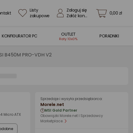
Listy
Zaloguj się
ontakt
0,00 zł
zakupowe
Załóż konto
OUTLET
KONFIGURATOR PC
PORADNIKI
Raty 10x0%
MSI B450M PRO-VDH V2
Sprzedaje i wysyła przedsiębiorca:
Morele.net
MSI Gold Partner
4 Micro ATX
Obowiązki Morele.net I Sprzedawcy
Marketplace.
odobne