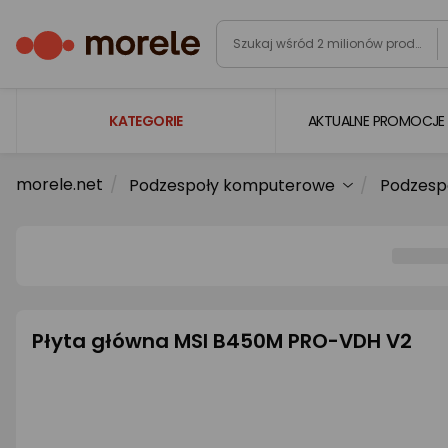
KATEGORIE
AKTUALNE PROMOCJE
morele.net
Podzespoły komputerowe
Podzesp
Laptopy
Komputery
Podzespoły komputerowe
Gaming
Smartfony i smartwatche
Płyta główna MSI B450M PRO-VDH V2
Telewizory i audio
Foto i kamery
AGD duże