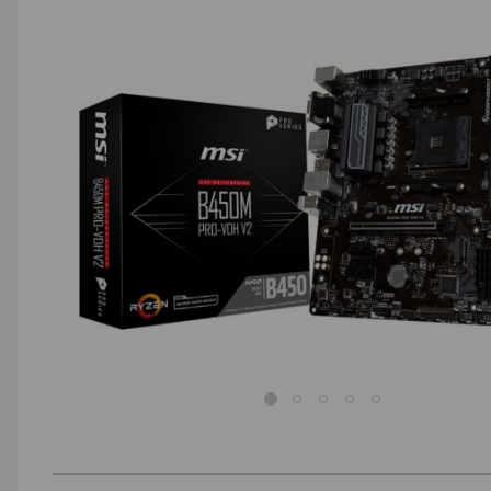
AGD małe
Dom i ogród
Biuro i firma
Sport i turystyka
Zabawki i dziecko
Uroda i zdrowie
Supermarket
Strefa marek