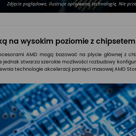
wką na wysokim poziomie z chipsete
procesorami AMD mogą bazować na płycie głównej z c
re jednak stwarza szerokie możliwości rozbudowy konfigur
wnia technologie akceleracji pamięci masowej AMD Stor