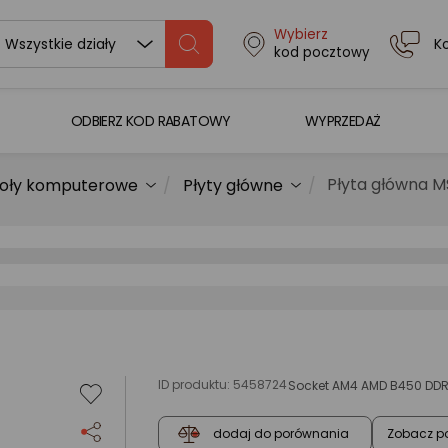
Wybierz
K
Wszystkie działy
kod pocztowy
ODBIERZ KOD RABATOWY
WYPRZEDAŻ
Płyta główna 
oły komputerowe
Płyty główne
ID produktu:
5458724
Socket AM4 AMD B450 DDR
Zobacz p
dodaj do porównania