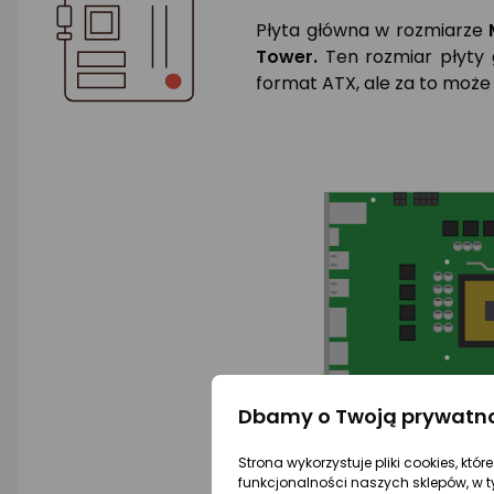
Płyta główna w rozmiarze
Tower.
Ten rozmiar płyty g
format ATX, ale za to mo
Dbamy o Twoją prywatn
Strona wykorzystuje pliki cookies, któ
funkcjonalności naszych sklepów, w t