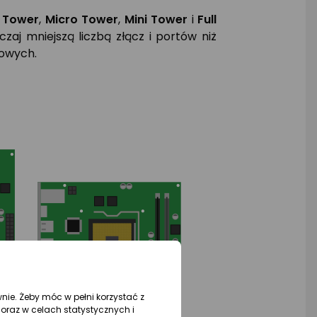
i Tower
,
Micro Tower
,
Mini Tower
i
Full
aj mniejszą liczbą złącz i portów niż
owych.
wnie. Żeby móc w pełni korzystać z
oraz w celach statystycznych i