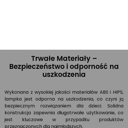
Lampka ładowana jest za pomocą dołączonego
kabla USB, co umożliwia łatwe zasilanie z różnych
źródeł, takich jak komputer czy powerbank. Dzięki
temu korzystanie z lampki jest niezwykle wygodne i
praktyczne.
Trwałe Materiały –
Bezpieczeństwo i odporność na
uszkodzenia
Wykonana z wysokiej jakości materiałów ABS i HIPS,
lampka jest odporna na uszkodzenia, co czyni ją
bezpiecznym rozwiązaniem dla dzieci. Solidna
konstrukcja zapewnia długotrwałe użytkowanie, co
jest kluczowe w przypadku produktów
przeznaczonych dla najmłodszych.