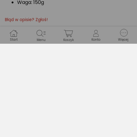
Waga: 150g
Błąd w opisie? Zgłoś!
Start
Konto
Więcej
Menu
Koszyk
Specyfikacja
Wyróżnione przez eksperta
Zasilanie
Akumulatorowe
PRODUKT
Marka
Plexido