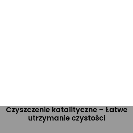
od tego, czy chcesz piec, grillować, czy podgrzewać,
ten model sprosta Twoim oczekiwaniom.
Równomierne pieczenie na kilku
poziomach – Perfekcyjne
rezultaty za każdym razem
Dzięki możliwości równomiernego pieczenia na kilku
poziomach, możesz przygotować większe ilości
jedzenia jednocześnie, co jest idealne na rodzinne
obiady czy przyjęcia. Perfekcyjne rezultaty za
każdym razem to gwarancja satysfakcji.
Czyszczenie katalityczne – Łatwe
utrzymanie czystości