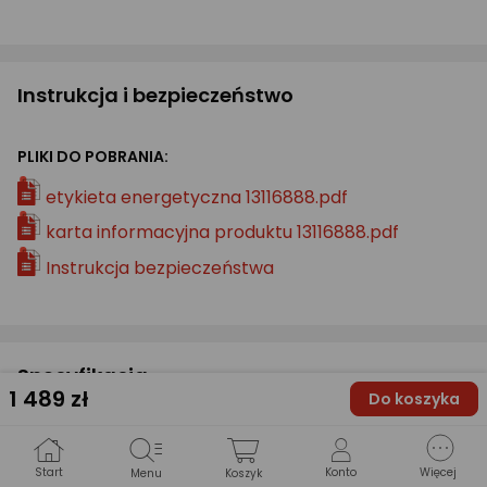
Instrukcja i bezpieczeństwo
PLIKI DO POBRANIA:
etykieta energetyczna 13116888.pdf
karta informacyjna produktu 13116888.pdf
Instrukcja bezpieczeństwa
Specyfikacja
1 489
zł
Do koszyka
Wyróżnione przez eksperta
Start
Konto
Więcej
Menu
Koszyk