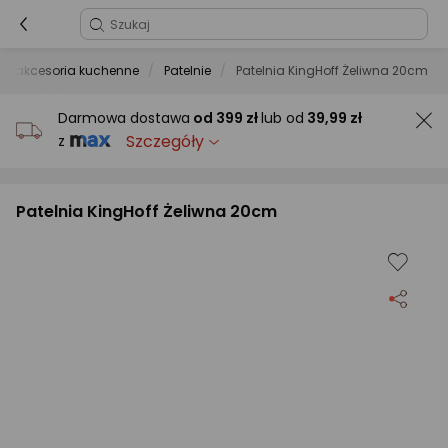
a i akcesoria kuchenne
Patelnie
Patelnia KingHoff Żeliwna 20cm
Darmowa dostawa
od
399 zł
lub od
39,99 zł
Szczegóły
z
Patelnia KingHoff Żeliwna 20cm