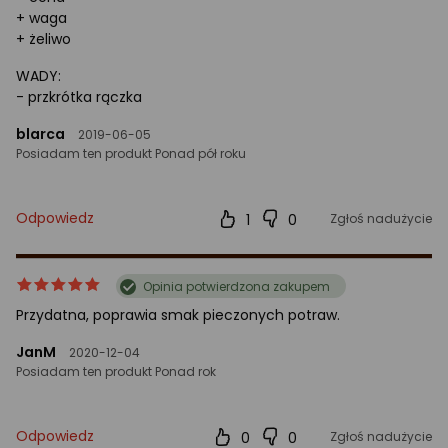
+ waga
+ żeliwo
WADY:
- przkrótka rączka
blarca
2019-06-05
Posiadam ten produkt Ponad pół roku
Odpowiedz
1
0
Zgłoś nadużycie
ocena
Ocena
Opinia potwierdzona zakupem
produktu
produktu
Przydatna, poprawia smak pieczonych potraw.
5/5
gwiazdki
JanM
2020-12-04
Posiadam ten produkt Ponad rok
Odpowiedz
0
0
Zgłoś nadużycie