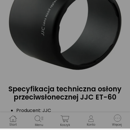
Specyfikacja techniczna osłony
przeciwsłonecznej JJC ET-60
Producent: JJC
Model: JJC LH-60
Kod producenta: 08423
Start
Konto
Więcej
Menu
Koszyk