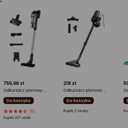
756,98 zł
218 zł
5
Odkurzacz pionowy Samsung Jet 65 Pet VS15A60AGR5
Odkurzacz pionowy Cecotec Conga ThunderBrush 560
Do koszyka
Do koszyka
ocena
Ocena
ocena
o
Kupiły 2 osoby
Ku
(5)
produktu
produktu
produktu
pr
Kupiło 327 osób
4.5/5
0/5
0/
gwiazdki
gwiazdki
gw