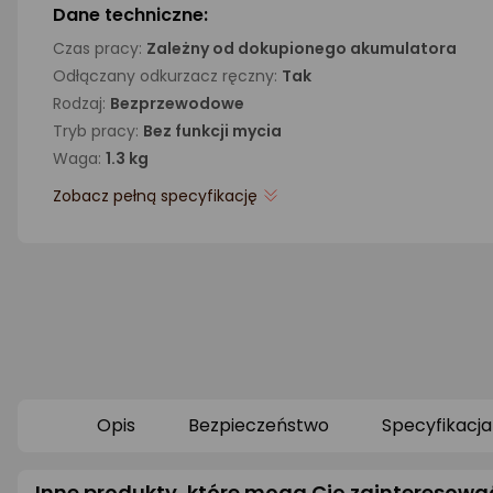
Dane techniczne:
Czas pracy:
Zależny od dokupionego akumulatora
Odłączany odkurzacz ręczny:
Tak
Rodzaj:
Bezprzewodowe
Tryb pracy:
Bez funkcji mycia
Waga:
1.3 kg
Zobacz pełną specyfikację
Opis
Bezpieczeństwo
Specyfikacja
Inne produkty, które mogą Cię zainteresowa