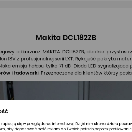
Makita DCL182ZB
gowy odkurzacz MAKITA DCL182ZB, idealnie przystoso
Ion 18V z profesjonalnej serii LXT. Rękojeść pokryta mat
iska emisja hałasu, tylko 71 dB. Dioda LED sygnalizując
rów i ładowarki
. Przeznaczone dla klientów którzy posia
ość
re zapisują się w przeglądarce internetowej. Dzięki nim strona działa popra
ym, aby dopasować treść reklam do Twoich potrzeb poprzez profilowanie 