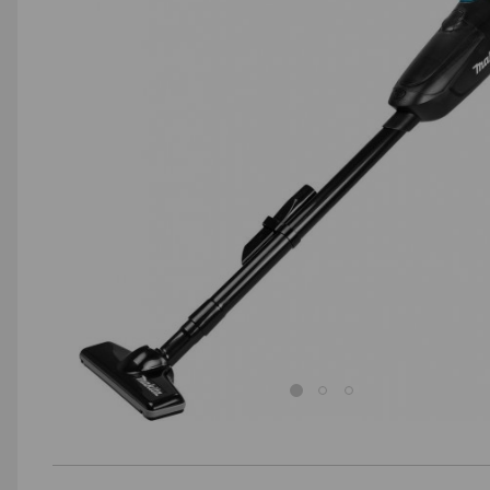
AGD małe
Dom i ogród
Biuro i firma
Sport i turystyka
Zabawki i dziecko
Uroda i zdrowie
Supermarket
Strefa marek