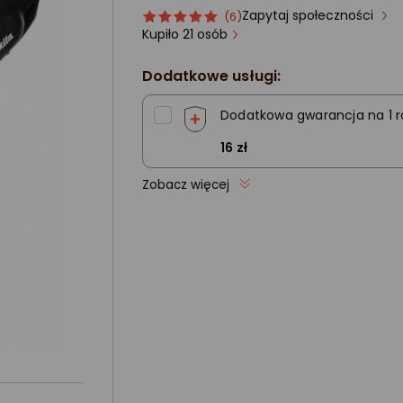
Zapytaj społeczności
Ocena
ocena
(6)
produktu
produktu
Kupiło 21 osób
5/5
gwiazdki
Dodatkowe usługi:
Dodatkowa gwarancja na 1 r
16 zł
Zobacz więcej