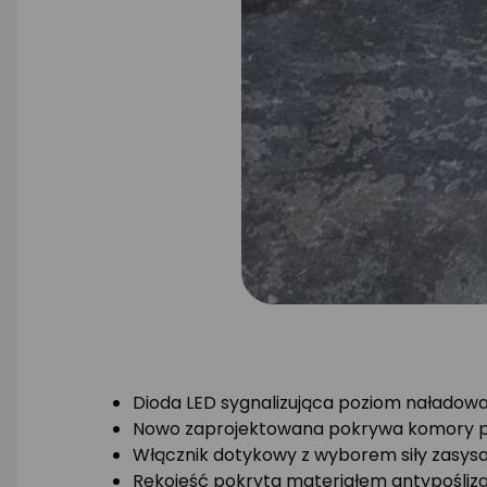
Dioda LED sygnalizująca poziom naładow
Nowo zaprojektowana pokrywa komory p
Włącznik dotykowy z wyborem siły zasysan
Rękojeść pokryta materiałem antypośli