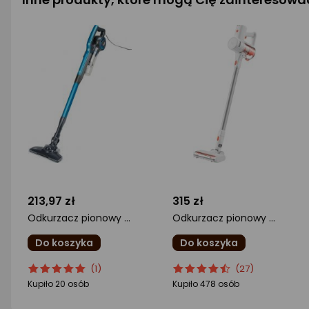
213,97 zł
315 zł
Odkurzacz pionowy Black&Decker BXVMS600E
Odkurzacz pionowy Xiaomi G20 Lite
Do koszyka
Do koszyka
ocena
Ocena
ocena
Ocena
(1)
(27)
produktu
produktu
produktu
produktu
Kupiło 20 osób
Kupiło 478 osób
5/5
4.5/5
gwiazdki
gwiazdki