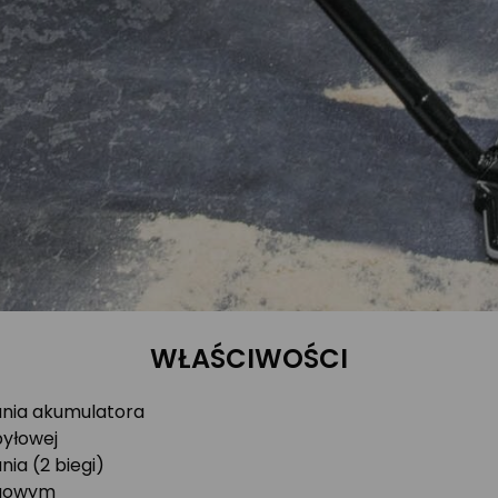
WŁAŚCIWOŚCI
ania akumulatora
yłowej
ia (2 biegi)
zgowym