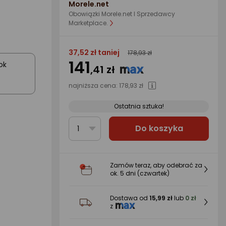
Morele.net
Obowiązki Morele.net I Sprzedawcy
Marketplace.
37,52 zł taniej
178,93 zł
141
ok
,41 zł
najniższa cena:
178,93 zł
Ostatnia sztuka!
Do koszyka
1
Zamów teraz, aby odebrać za
ok.
5 dni
(czwartek)
Dostawa od
15,99 zł
lub
0 zł
z