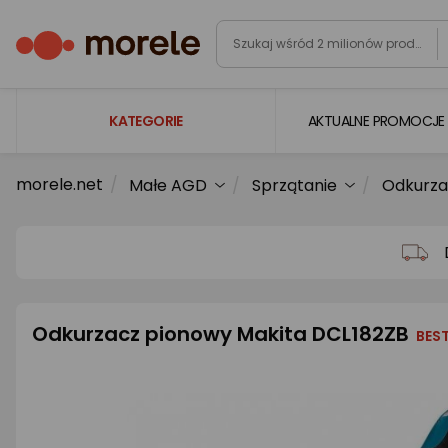
KATEGORIE
AKTUALNE PROMOCJE
morele.net
Małe AGD
Sprzątanie
Odkurza
Laptopy
Komputery
Podzespoły komputerowe
Gaming
Odkurzacz pionowy Makita DCL182ZB
Smartfony i smartwatche
BEST
Telewizory i audio
Foto i kamery
AGD duże