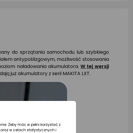
wany do sprzątania samochodu lub szybkiego
eriałem antypoślizgowym, możliwość stosowania
a poziom naładowania akumulatora.
W tej wersji
dają już akumulatory z serii MAKITA LXT.
wnie. Żeby móc w pełni korzystać z
oraz w celach statystycznych i