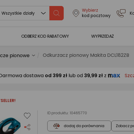
Wybierz
K
Wszystkie działy
kod pocztowy
ODBIERZ KOD RABATOWY
WYPRZEDAŻ
Odkurzacz pionowy Makita DCL182ZB
cze pionowe
Darmowa dostawa
od
399 zł
lub od
39,99 zł
z
Szc
SELLER!
ID produktu:
10465770
Zobacz p
dodaj do porównania