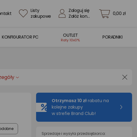
Listy
Zaloguj się
ontakt
0,00 zł
zakupowe
Załóż konto
OUTLET
KONFIGURATOR PC
PORADNIKI
Raty 10x0%
zegóły
Otrzymasz 10 zł
rabatu na
kolejne zakupy
w strefie Brand Club!
odobne
Sprzedaje i wysyła przedsiębiorca: