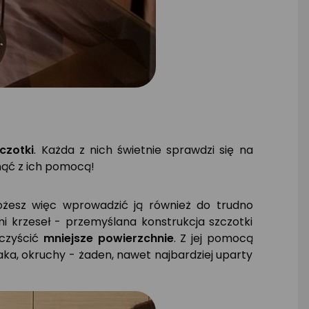
czotki
. Każda z nich świetnie sprawdzi się na
nąć z ich pomocą!
możesz więc wprowadzić ją również do trudno
i krzeseł - przemyślana konstrukcja szczotki
yczyścić
mniejsze powierzchnie
. Z jej pomocą
rzaka, okruchy - żaden, nawet najbardziej uparty