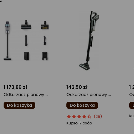
1 173,89 zł
142,50 zł
1 
Odkurzacz pionowy Samsung Jet 75E Pet VS20B75AGR1/GE
Odkurzacz pionowy Deerma DX700S
Do koszyka
Do koszyka
ocena
ocena
Ocena
o
Ku
(25)
produktu
produktu
produktu
pr
Kupiło 17 osób
0/5
4.5/5
0/
gwiazdki
gwiazdki
gw