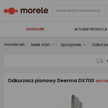
KATEGORIE
AKTUALNE PROMOCJE
morele.net
Małe AGD
Sprzątanie
Odkurza
Laptopy
Komputery
Podzespoły komputerowe
Gaming
Odkurzacz pionowy Deerma DX700
Smartfony i smartwatche
BESTSE
Telewizory i audio
Foto i kamery
AGD duże