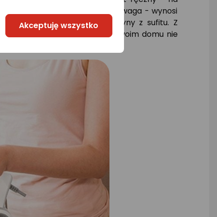
tanie ułatwia też jego niewielka waga - wynosi
iesz, by zebrać kurz i pajęczyny z sufitu. Z
Akceptuję wszystko
a 4,5 m kabel. Już wkrótce w Twoim domu nie