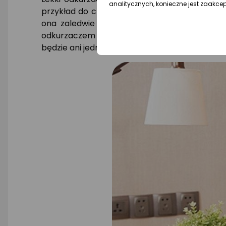
analitycznych, konieczne jest zaakce
przykład do czyszczenia mebli lub tapicerek, 
ona zaledwie 2200 g. Dzięki temu z łatwości
odkurzaczem Deerma DX 700 dotrzesz niemal 
będzie ani jednego zakurzonego miejsca!