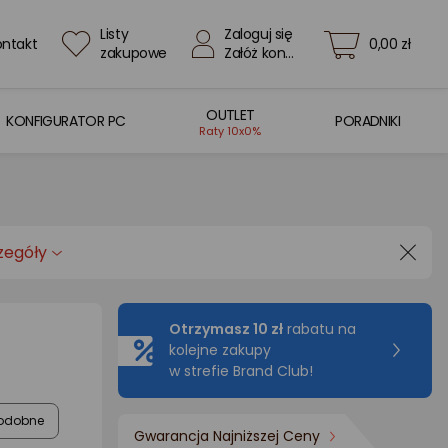
Listy
Zaloguj się
ontakt
0,00 zł
zakupowe
Załóż konto
OUTLET
KONFIGURATOR PC
PORADNIKI
Raty 10x0%
zegóły
Otrzymasz 10 zł
rabatu na
kolejne zakupy
w strefie Brand Club!
odobne
Gwarancja Najniższej Ceny