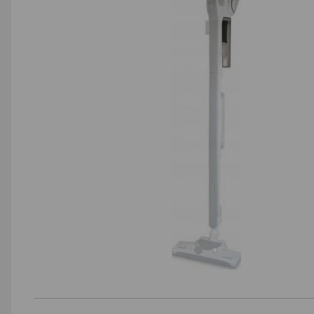
AGD małe
Dom i ogród
Biuro i firma
Sport i turystyka
Zabawki i dziecko
Uroda i zdrowie
Supermarket
Strefa marek