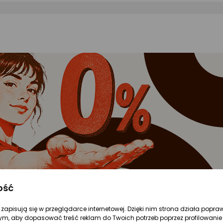
ość
Postaw na mobilność
re zapisują się w przeglądarce internetowej. Dzięki nim strona działa popra
ym, aby dopasować treść reklam do Twoich potrzeb poprzez profilowanie 
 dostosujesz do swoich potrzeb. Możesz wykorzystać 