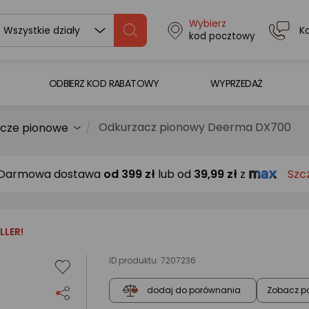
Wybierz
K
Wszystkie działy
kod pocztowy
ODBIERZ KOD RABATOWY
WYPRZEDAŻ
Odkurzacz pionowy Deerma DX700
cze pionowe
Darmowa dostawa
od
399 zł
lub od
39,99 zł
z
Szc
LLER!
ID produktu:
7207236
Zobacz p
dodaj do porównania