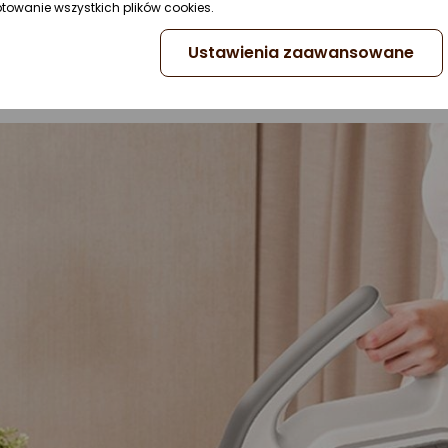
ptowanie wszystkich plików cookies.
jak i jako klasyczny pionowy odkurzacz do podłóg. Sprzą
ą przeniesiesz go między pomieszczeniami lub podnies
Ustawienia zaawansowane
wszędzie - umożliwi Ci to również praktyczny, długi n