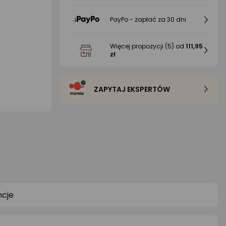
PayPo - zapłać za 30 dni
Więcej propozycji
(5)
od
111,95
zł
ZAPYTAJ EKSPERTÓW
cje