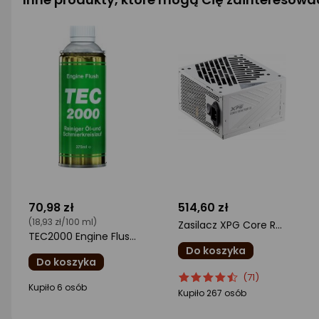
70,98 zł
514,60 zł
(18,93 zł/100 ml)
Zasilacz XPG Core Reactor II 850W (COREREACTORII850G-WHCEU)
TEC2000 Engine Flush płukanka silnika 375 ml oryginał
Do koszyka
Do koszyka
ocena
Ocena
(71)
ocena
Kupiło 6 osób
produktu
produktu
Kupiło 267 osób
produktu
4.5/5
0/5
gwiazdki