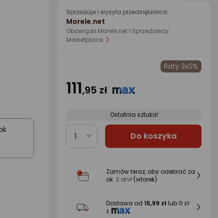
Sprzedaje i wysyła przedsiębiorca:
Morele.net
Obowiązki Morele.net I Sprzedawcy
Marketplace.
Raty 3x0%
111
,95 zł
Ostatnia sztuka!
ok
Do koszyka
1
Zamów teraz, aby odebrać za
ok.
3 dni
! (wtorek)
Dostawa od
15,99 zł
lub
0 zł
z