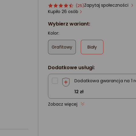
Zapytaj społeczności
Ocena
ocena
(25)
produktu
produktu
Kupiło 26 osób
4.5/5
Wybierz wariant:
gwiazdki
Kolor:
,
Grafitowy
Biały
zaznaczone
Dodatkowe usługi:
Dodatkowa gwarancja na 1 r
12 zł
Zobacz więcej