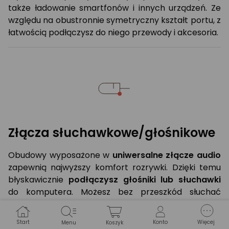
także ładowanie smartfonów i innych urządzeń. Ze
względu na obustronnie symetryczny kształt portu, z
łatwością podłączysz do niego przewody i akcesoria.
Złącza słuchawkowe/głośnikowe
Obudowy wyposażone w
uniwersalne złącze audio
zapewnią najwyższy komfort rozrywki. Dzięki temu
błyskawicznie
podłączysz głośniki lub słuchawki
do komputera. Możesz bez przeszkód słuchać
ulubionych utworów muzycznych, a także oglądać
świetne filmy, czy seriale. Zadowoleni będą w
Start
Konto
Więcej
Menu
Koszyk
szczególności entuzjaści gier, dla których dźwięk