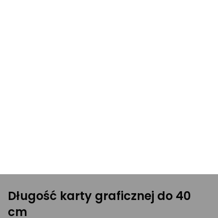
obudową. W przypadku konstrukcji
e-ATX
mamy do
czynienia z układem o relatywnie dużych rozmiarach.
Użytkownicy muszą więc sięgnąć po większą, a
zarazem uniwersalną obudowę, która pozwoli na
montaż wszystkich niezbędnych podzespołów. Mogą
być to zarówno komponenty przeznaczone do
pracy biurowej, jak i zaawansowane jednostki, które
zachwycą miłośników wirtualnej rozrywki i pozwolą
na zabawę przy najnowszych grach.
Długość karty graficznej do 40
cm