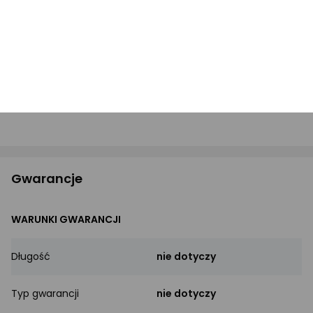
Pytania i odpowiedzi
(0)
Zastanawiasz się, czy produkt spełni Twoje
oczekiwania?
Zapytaj Ekspertów
Gwarancje
WARUNKI GWARANCJI
Długość
nie dotyczy
Typ gwarancji
nie dotyczy