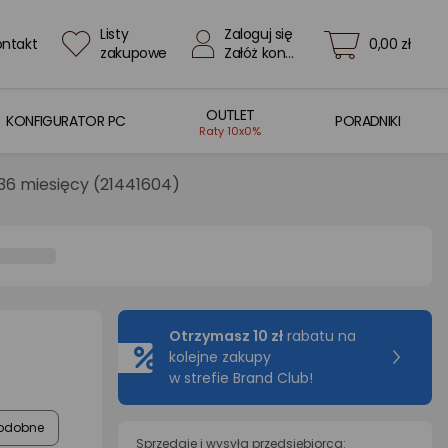
Listy
Zaloguj się
ontakt
0,00 zł
zakupowe
Załóż konto
OUTLET
KONFIGURATOR PC
PORADNIKI
Raty 10x0%
 36 miesięcy (21441604)
Otrzymasz 10 zł
rabatu na
kolejne zakupy
w strefie Brand Club!
odobne
Sprzedaje i wysyła przedsiębiorca: