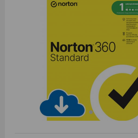
AGD małe
Dom i ogród
Biuro i firma
Sport i turystyka
Zabawki i dziecko
Uroda i zdrowie
Supermarket
Strefa marek