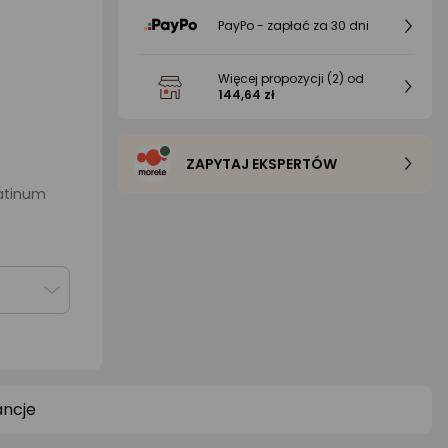
PayPo - zapłać za 30 dni
Więcej propozycji
(2)
od
144,64 zł
ZAPYTAJ EKSPERTÓW
atinum
ncje