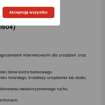
Akceptuję wszystko
41604)
grożeniami internetowymi dla urządzeń oraz
sła i dane konta bankowego.
ku twardego, kradzieży urządzenia lub ataku
lokowaniu nieautoryzowanego ruchu.
rtfonach.