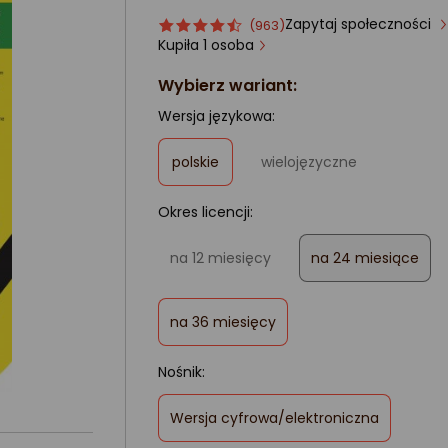
Zapytaj społeczności
Ocena
ocena
(963)
produktu
produktu
Kupiła 1 osoba
4.5/5
Wybierz wariant:
gwiazdki
Wersja językowa:
,
polskie
wielojęzyczne
zaznaczone
Okres licencji:
na 12 miesięcy
na 24 miesiące
,
na 36 miesięcy
zaznaczone
Nośnik:
,
Wersja cyfrowa/elektroniczna
zaznaczone