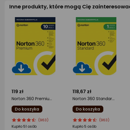
Inne produkty, które mogą Cię zainteresowa
119 zł
118,67 zł
Norton 360 Premium na 10 urządzeń na 12 miesięcy (21408237)
Norton 360 Standard na 1 urządzenie na 24 miesiące (21441595)
Do koszyka
Do koszyka
ocena
Ocena
ocena
Ocena
(963)
(963)
produktu
produktu
produktu
produktu
Kupiło 51 osób
Kupiło 5 osób