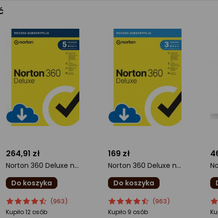
ć
264,91 zł
169 zł
4
Norton 360 Deluxe na 5 urządzeń na 36 miesięcy (21441569)
Norton 360 Deluxe na 3 urządzenia na 36 miesięcy (21441561)
Do koszyka
Do koszyka
ocena
Ocena
ocena
Ocena
o
O
(963)
(963)
produktu
produktu
produktu
produktu
pr
pr
Kupiło 12 osób
Kupiło 9 osób
Ku