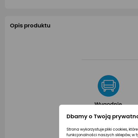
4.5/5
4.5/5
gwiazdki
gwiazdki
Opis produktu
Dbamy o Twoją prywatn
Strona wykorzystuje pliki cookies, któ
funkcjonalności naszych sklepów, w t