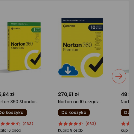
6,84 zł
270,61 zł
48 zł
Norton 360 Standard na 1 urządzenie na 12 miesięcy (21408666)
Norton na 10 urządzeń na 36 miesięcy (21441559)
Do koszyka
Do koszyka
Do 
cena
cena
ocena
Ocena
ocena
Ocen
(963)
(963)
oduktu
oduktu
produktu
produktu
produ
produ
piło 16 osób
Kupiło 9 osób
Kupiło 