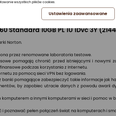
ptowanie wszystkich plików cookies.
Ustawienia zaawansowane
60 Standard 10GB PL 1U 1Dvc 3Y (214
rki Norton.
.
niona przez renomowane laboratoria testowe.
owe pomagają chronić przed istniejącymi i nowymi za
finansowe podczas korzystania z Internetu.
rnetu za pomocą sieci VPN bez logowania.
 banki pomagające zabezpieczyć takie informacje jak ha
ntów, by zapobiec utracie danych z powodu awarii dys
 komputerem a innymi komputerami w sieci i pomoc w b
 i poznawać pełen połączeń świat na komputerach i sma