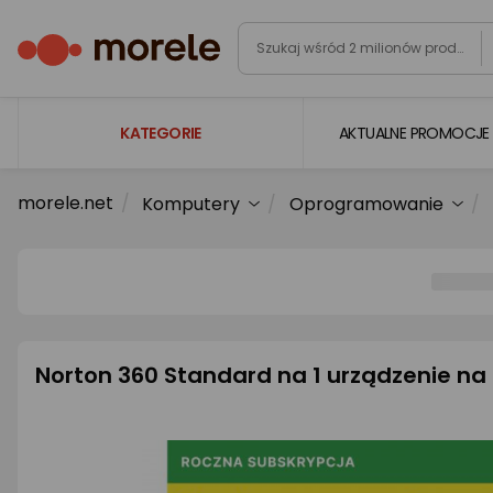
KATEGORIE
AKTUALNE PROMOCJE
morele.net
Komputery
Oprogramowanie
Laptopy
Komputery
Podzespoły komputerowe
Gaming
Smartfony i smartwatche
Norton 360 Standard na 1 urządzenie na
Telewizory i audio
Foto i kamery
AGD duże