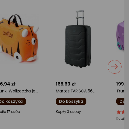
6,94 zł
168,63 zł
199,9
Trunki Walizeczka jeżdżąca Tygrysek Tipu (TRU0011)
Martes FARISCA 56L
Do koszyka
Do koszyka
Do 
cena
ocena
ocena
Ocen
piło 17 osób
Kupiły 3 osoby
oduktu
produktu
produ
produ
Kupiło
5
0/5
4/5
iazdki
gwiazdki
gwiazd