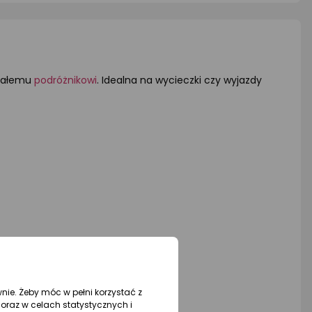
 małemu
podróżnikowi
. Idealna na wycieczki czy wyjazdy
wnie. Żeby móc w pełni korzystać z
oraz w celach statystycznych i