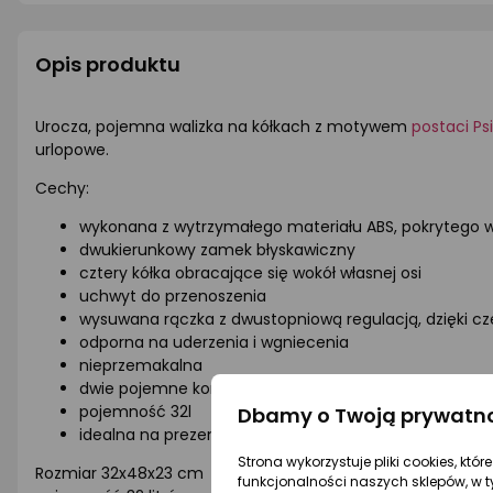
Opis produktu
Urocza, pojemna walizka na kółkach z motywem
postaci Ps
urlopowe.
Cechy:
wykonana z wytrzymałego materiału ABS, pokrytego 
dwukierunkowy zamek błyskawiczny
cztery kółka obracające się wokół własnej osi
uchwyt do przenoszenia
wysuwana rączka z dwustopniową regulacją, dzięki cz
odporna na uderzenia i wgniecenia
nieprzemakalna
dwie pojemne komory wewnątrz (jedna na zamek, dr
pojemność 32l
Dbamy o Twoją prywatn
idealna na prezent
Strona wykorzystuje pliki cookies, któ
Rozmiar 32x48x23 cm
funkcjonalności naszych sklepów, w t