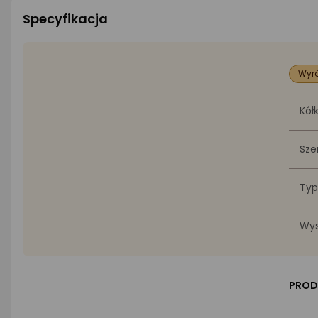
Specyfikacja
Wyró
Kół
Sze
Typ
Wys
PROD