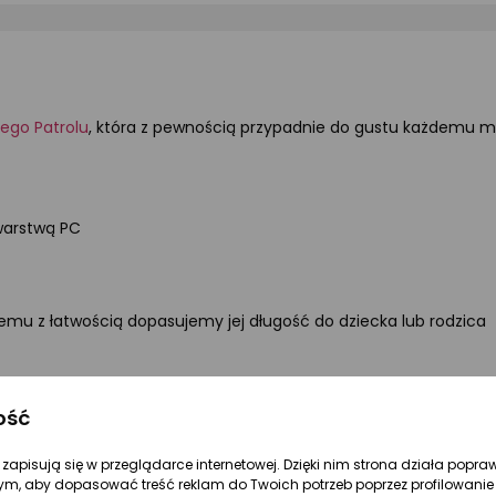
iego Patrolu
, która z pewnością przypadnie do gustu każdemu
warstwą PC
emu z łatwością dopasujemy jej długość do dziecka lub rodzica
uga z regulowanymi paskami)
ość
re zapisują się w przeglądarce internetowej. Dzięki nim strona działa popra
ym, aby dopasować treść reklam do Twoich potrzeb poprzez profilowanie 