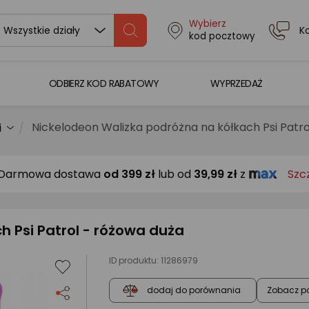
Wybierz
K
Wszystkie działy
kod pocztowy
ODBIERZ KOD RABATOWY
WYPRZEDAŻ
Nickelodeon Walizka podróżna na kółkach Psi Patro
i
Darmowa dostawa
od
399 zł
lub od
39,99 zł
z
Szc
h Psi Patrol - różowa duża
ID produktu:
11286979
Zobacz p
dodaj do porównania