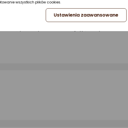
ptowanie wszystkich plików cookies.
Ustawienia zaawansowane
hronną, przed użytkowaniem ściągnij ją z całej walizki.
!