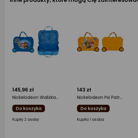
145,96 zł
143 zł
Nickelodeon Walizka jeżdżąca Psi Patrol - niebieska mała
Nickelodeon Psi Patrol - żółta mała
Do koszyka
Do koszyka
ocena
ocena
Kupiły 2 osoby
Kupiła 1 osoba
produktu
produktu
0/5
0/5
gwiazdki
gwiazdki