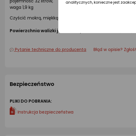
pojemność 32 litrów,
analitycznych, konieczne jest zaakce
waga 1,9 kg
Czyścić mokrą, miękką ściereczką.
Powierzchnia walizki jest zabezpieczona matową folią oc
Pytanie techniczne do producenta
Błąd w opisie? Zgłoś
Bezpieczeństwo
PLIKI DO POBRANIA:
Instrukcja bezpieczeństwa