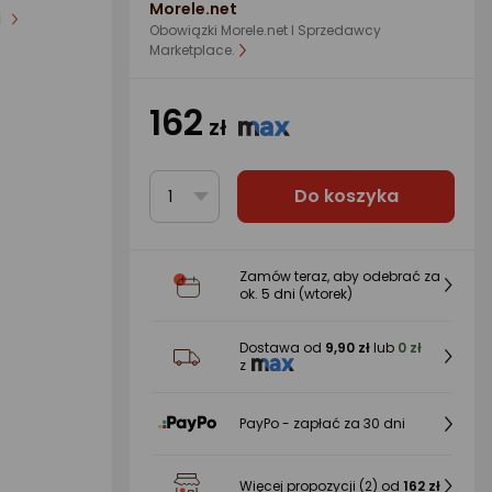
Morele.net
i
Obowiązki Morele.net I Sprzedawcy
Marketplace.
162
zł
Do koszyka
1
Zamów teraz, aby odebrać za
ok.
5 dni
(wtorek)
Dostawa od
9,90 zł
lub
0 zł
z
PayPo - zapłać za 30 dni
Więcej propozycji
(2)
od
162 zł