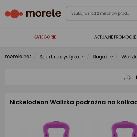
KATEGORIE
AKTUALNE PROMOCJE
morele.net
Sport i turystyka
Bagaż
Walizk
Laptopy
Komputery
Podzespoły komputerowe
Gaming
Nickelodeon Walizka podróżna na kółkac
Smartfony i smartwatche
Telewizory i audio
Foto i kamery
AGD duże