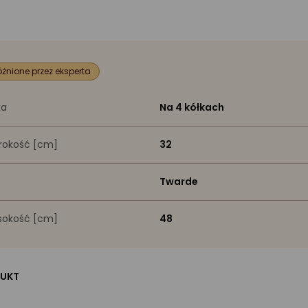
żnione przez eksperta
ka
Na 4 kółkach
rokość [cm]
32
Twarde
okość [cm]
48
UKT