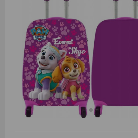
AGD małe
Dom i ogród
Biuro i firma
Sport i turystyka
Zabawki i dziecko
Uroda i zdrowie
Supermarket
Strefa marek