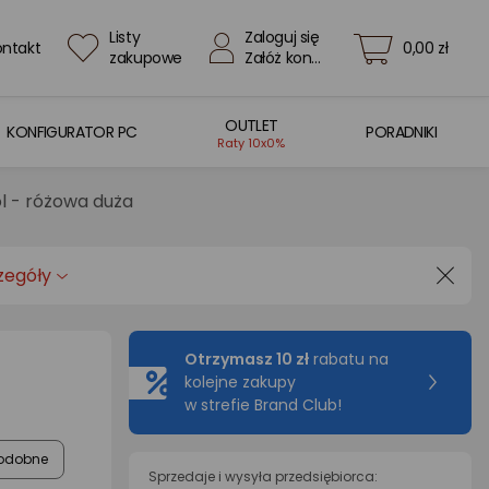
Listy
Zaloguj się
ontakt
0,00 zł
zakupowe
Załóż konto
OUTLET
KONFIGURATOR PC
PORADNIKI
Raty 10x0%
l - różowa duża
zegóły
Otrzymasz 10 zł
rabatu na
kolejne zakupy
w strefie Brand Club!
odobne
Sprzedaje i wysyła przedsiębiorca: