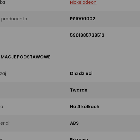
ka
Nickelodeon
 producenta
PSI000002
5901885738512
RMACJE PODSTAWOWE
zaj
Dla dzieci
Twarde
ka
Na 4 kółkach
eriał
ABS
or
Różowe