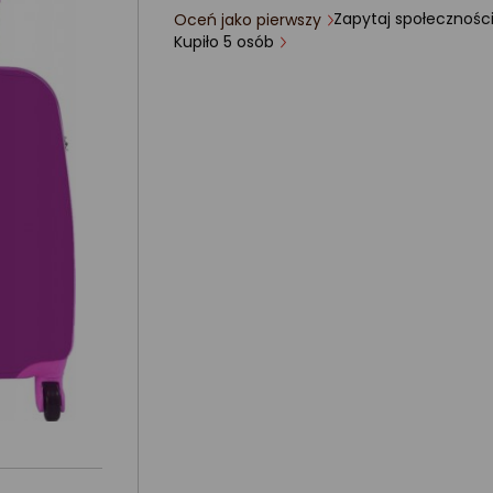
Zapytaj społecznośc
Oceń jako pierwszy
ocena
Kupiło 5 osób
produktu
0/5
gwiazdki