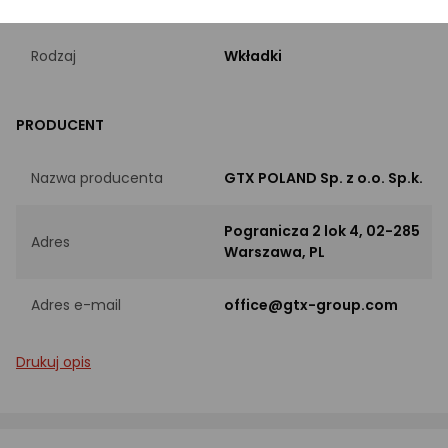
INFORMACJE PODSTAWOWE
Rodzaj
Wkładki
PRODUCENT
Nazwa producenta
GTX POLAND Sp. z o.o. Sp.k.
Pogranicza 2 lok 4, 02-285
Adres
Warszawa, PL
Adres e-mail
office@gtx-group.com
Drukuj opis