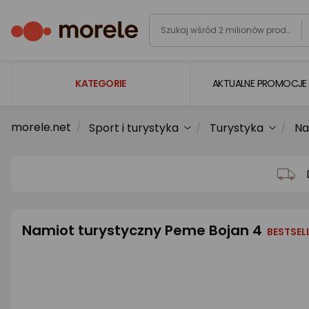
KATEGORIE
AKTUALNE PROMOCJE
morele.net
Sport i turystyka
Turystyka
Na
Laptopy
Komputery
Podzespoły komputerowe
Gaming
Namiot turystyczny Peme Bojan 4
Smartfony i smartwatche
BESTSEL
Telewizory i audio
Foto i kamery
AGD duże