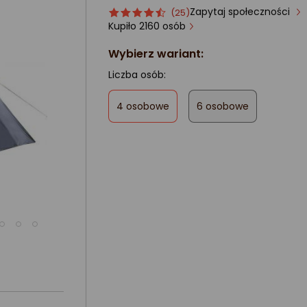
Zapytaj społeczności
Ocena
ocena
(25)
produktu
produktu
Kupiło 2160 osób
4.5/5
Wybierz wariant:
gwiazdki
Liczba osób:
,
4 osobowe
6 osobowe
zaznaczone