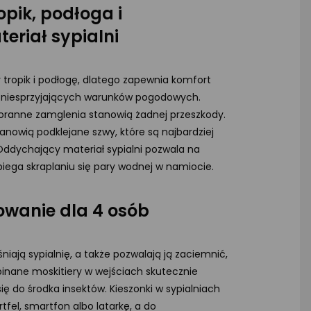
pik, podłoga i
eriał sypialni
ropik i podłogę, dlatego zapewnia komfort
 niesprzyjających warunków pogodowych.
oranne zamglenia stanowią żadnej przeszkody.
nowią podklejane szwy, które są najbardziej
ddychający materiał sypialni pozwala na
ega skraplaniu się pary wodnej w namiocie.
wanie dla 4 osób
niają sypialnię, a także pozwalają ją zaciemnić,
inane moskitiery w wejściach skutecznie
ę do środka insektów. Kieszonki w sypialniach
tfel, smartfon albo latarkę, a do