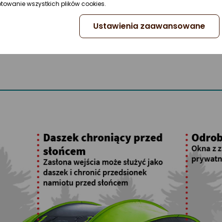
ptowanie wszystkich plików cookies.
 stelaż umożliwiający
przed słońcem. Obydwa
Ustawienia zaawansowane
a, dlatego w zależności od
j stronie, zapewniając sobie