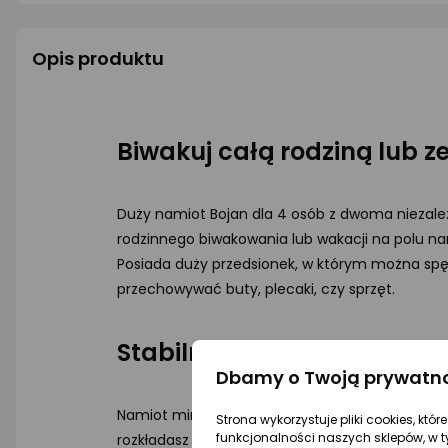
Opis produktu
Biwakuj całą rodziną lub 
Duży namiot Bojan dla 4 osób z dwoma niezależ
rodzinnego biwakowania lub wakacji na polu na
Posiada duży przedsionek, w którym można sp
przechowywać buty, plecaki, czy sprzęt.
Stabilna konstrukcja i łat
Dbamy o Twoją prywatn
Namiot mimo swoich rozmiarów jest łatwy i szyb
Strona wykorzystuje pliki cookies, któ
funkcjonalności naszych sklepów, w t
rozkładasz tropik na stelażu i do niego za po