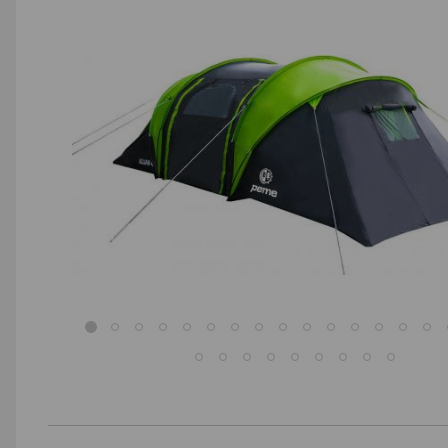
AGD małe
Dom i ogród
Biuro i firma
Sport i turystyka
Zabawki i dziecko
Uroda i zdrowie
Supermarket
Strefa marek