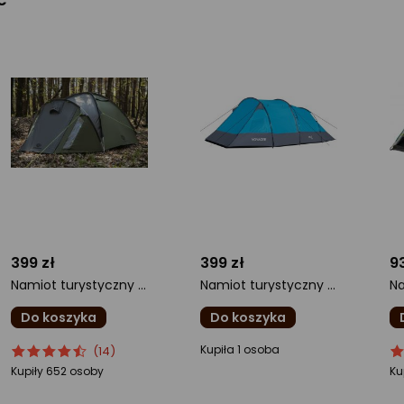
399 zł
399 zł
93
Namiot turystyczny Peme Climate 3
Namiot turystyczny Nils Extreme Voyager NC3027
Do koszyka
Do koszyka
ocena
Ocena
ocena
o
O
Kupiła 1 osoba
(14)
produktu
produktu
produktu
pr
pr
Kupiły 652 osoby
Ku
4.5/5
0/5
5/
gwiazdki
gwiazdki
gw