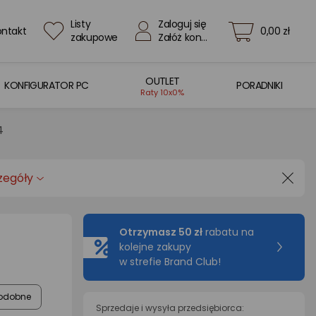
Listy
Zaloguj się
ontakt
0,00 zł
zakupowe
Załóż konto
OUTLET
KONFIGURATOR PC
PORADNIKI
Raty 10x0%
4
zegóły
Otrzymasz 50 zł
rabatu na
kolejne zakupy
w strefie Brand Club!
odobne
Sprzedaje i wysyła przedsiębiorca: