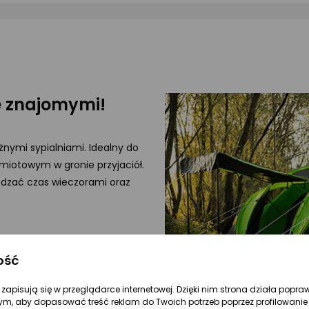
ze znajomymi!
nymi sypialniami. Idealny do
miotowym w gronie przyjaciół.
ędzać czas wieczorami oraz
we rozkładanie
ość
ki do rozłożenia. Najpierw
re zapisują się w przeglądarce internetowej. Dzięki nim strona działa popra
ym, aby dopasować treść reklam do Twoich potrzeb poprzez profilowanie 
mocą specjalnych uchwytów