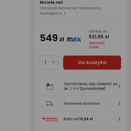
Morele.net
Obowiązki Morele.net I Sprzedawcy
Marketplace.
lub kup za
549
521,55 zł
zł
Sprawdź
outlet
Do koszyka
1
Zamów teraz, aby odebrać za
ok.
3 dni
! (poniedziałek)
Darmowa dostawa
Rata od
13,24 zł