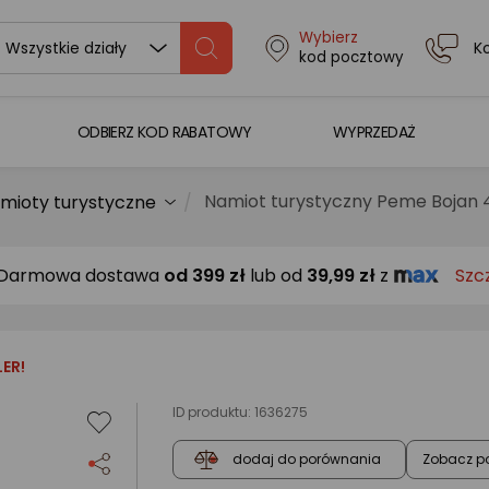
Wybierz
K
Wszystkie działy
kod pocztowy
ODBIERZ KOD RABATOWY
WYPRZEDAŻ
Namiot turystyczny Peme Bojan 
mioty turystyczne
Darmowa dostawa
od
399 zł
lub od
39,99 zł
z
Szc
LER!
ID produktu:
1636275
Zobacz p
dodaj do porównania