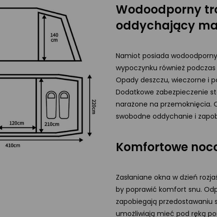
Wodoodporny tro
oddychający mat
Namiot posiada wodoodporny t
wypoczynku również podczas
Opady deszczu, wieczorne i p
Dodatkowe zabezpieczenie sta
narażone na przemoknięcia. O
swobodne oddychanie i zapobi
Komfortowe noco
Zasłaniane okna w dzień rozjaś
by poprawić komfort snu. Odp
zapobiegają przedostawaniu si
umożliwiają mieć pod ręką por