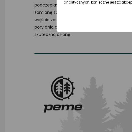
analitycznych, konieczne jest zaakce
podczepiasz obie sypialnie. Do dyspozycji masz
zamianę zasłony wejścia w daszek chroniący 
wejścia zostały dostosowane do montażu stelaż
pory dnia daszek można ustawić po odpowiednie
skuteczną osłonę.