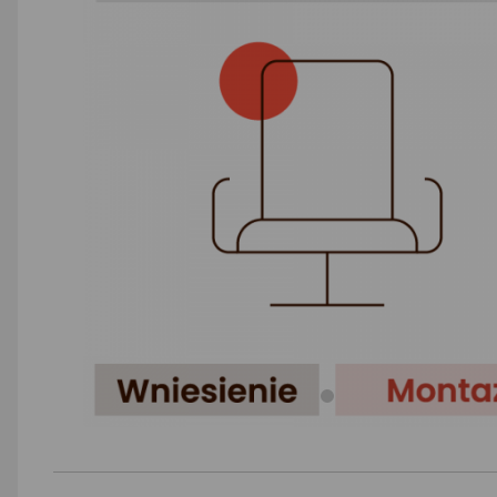
AGD małe
Dom i ogród
Biuro i firma
Sport i turystyka
Zabawki i dziecko
Uroda i zdrowie
Supermarket
Strefa marek