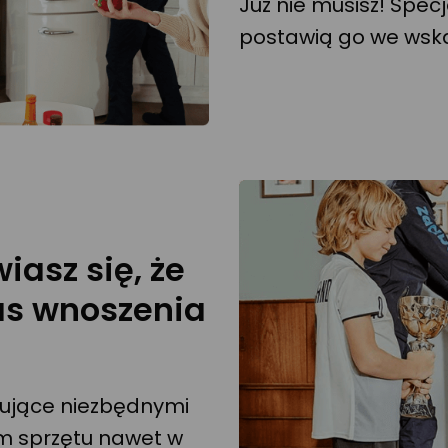
Już nie musisz! Specj
postawią go we wska
iasz się, że
as wnoszenia
ujące niezbędnymi
m sprzętu nawet w