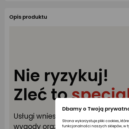
Opis produktu
Nie ryzykuj!
Zleć to
specja
Dbamy o Twoją prywatn
Usługi wniesienia i montażu sprz
Strona wykorzystuje pliki cookies, któ
wygody oraz fachowej instalacji
funkcjonalności naszych sklepów, w t