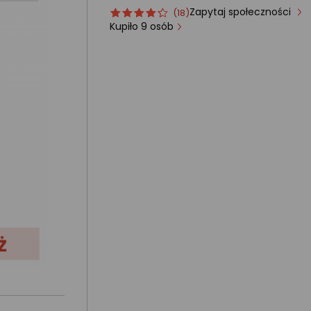
Zapytaj społeczności
Ocena
ocena
(18)
produktu
produktu
Kupiło 9 osób
4/5
gwiazdki