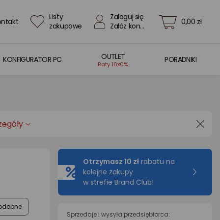
Listy
Zaloguj się
ontakt
0,00 zł
zakupowe
Załóż konto
OUTLET
KONFIGURATOR PC
PORADNIKI
Raty 10x0%
zegóły
Otrzymasz 10 zł
rabatu na
kolejne zakupy
w strefie Brand Club!
odobne
Sprzedaje i wysyła przedsiębiorca: