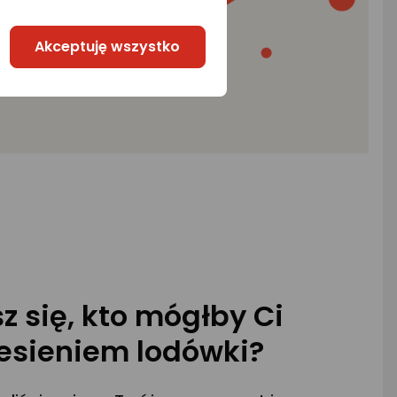
Akceptuję wszystko
 się, kto mógłby Ci
esieniem lodówki?