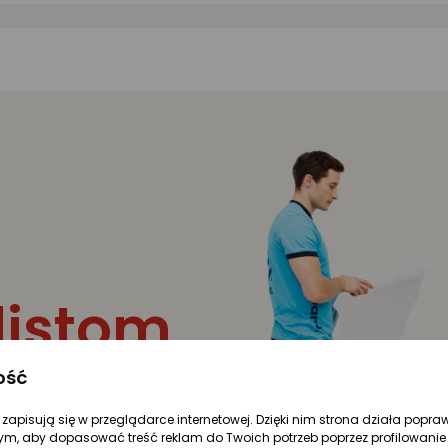
listom
ość
ętu to gwarancja
re zapisują się w przeglądarce internetowej. Dzięki nim strona działa popra
 w Twoim domu.
ym, aby dopasować treść reklam do Twoich potrzeb poprzez profilowanie 