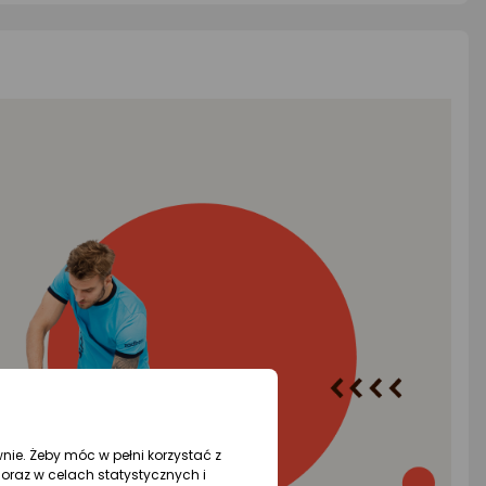
wnie. Żeby móc w pełni korzystać z
oraz w celach statystycznych i