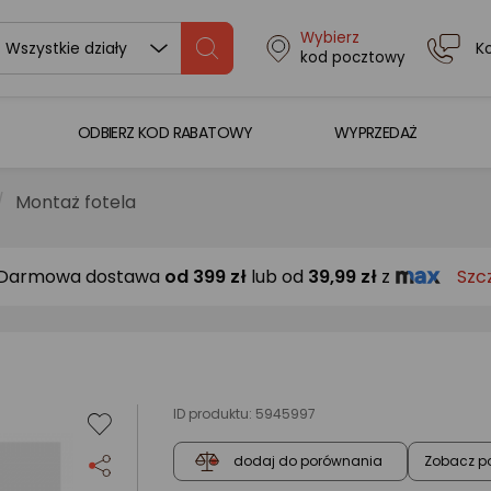
Wybierz
K
Wszystkie działy
kod pocztowy
ODBIERZ KOD RABATOWY
WYPRZEDAŻ
Montaż fotela
Darmowa dostawa
od
399 zł
lub od
39,99 zł
z
Szc
ID produktu:
5945997
Zobacz p
dodaj do porównania