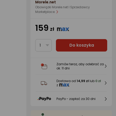
Morele.net
Obowiązki Morele.net I Sprzedawcy
Marketplace.
159
zł
Do koszyka
1
Zamów teraz, aby odebrać za
ok.
11 dni
Dostawa od
14,99 zł
lub
0 zł
z
PayPo - zapłać za 30 dni