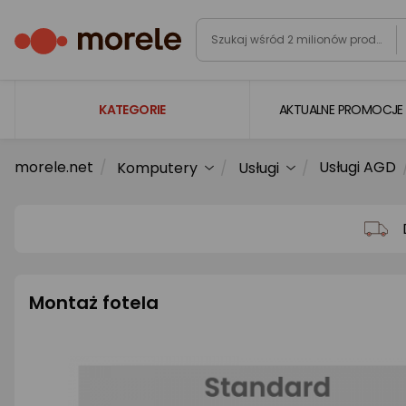
KATEGORIE
AKTUALNE PROMOCJE
morele.net
Usługi AGD
Komputery
Usługi
Laptopy
Komputery
Podzespoły komputerowe
Gaming
Montaż fotela
Smartfony i smartwatche
Telewizory i audio
Foto i kamery
AGD duże