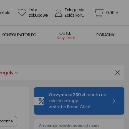
Listy
Zaloguj się
ontakt
0,00 zł
zakupowe
Załóż konto
OUTLET
KONFIGURATOR PC
PORADNIKI
Raty 10x0%
zegóły
Otrzymasz 230 zł
rabatu na
kolejne zakupy
w strefie Brand Club!
odobne
Sprzedaje i wysyła przedsiębiorca: