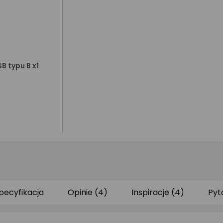
SB typu B x1
pecyfikacja
Opinie (4)
Inspiracje (4)
Pyt