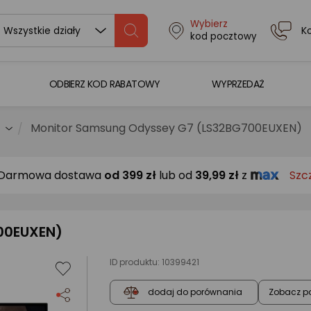
Wybierz
K
Wszystkie działy
kod pocztowy
ODBIERZ KOD RABATOWY
WYPRZEDAŻ
Monitor Samsung Odyssey G7 (LS32BG700EUXEN)
Darmowa dostawa
od
399 zł
lub od
39,99 zł
z
Szc
00EUXEN)
ID produktu:
10399421
Zobacz p
dodaj do porównania