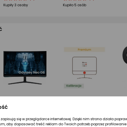
produktu
produktu
produktu
produktu
Kupiły 3 osoby
Kupiło 5 osób
4.5/5
4.5/5
gwiazdki
gwiazdki
ć
ość
2 845,30 zł
449 zł
16
Monitor Samsung Odyssey Neo G8 (LS32BG850NPXEN)
Kalibracja monitora
re zapisują się w przeglądarce internetowej. Dzięki nim strona działa popra
ym, aby dopasować treść reklam do Twoich potrzeb poprzez profilowanie 