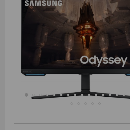
AGD małe
Dom i ogród
Biuro i firma
Sport i turystyka
Zabawki i dziecko
Uroda i zdrowie
Supermarket
Strefa marek