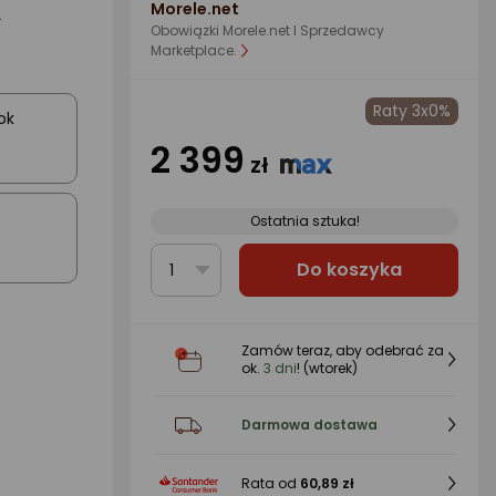
Morele.net
Obowiązki Morele.net I Sprzedawcy
Marketplace.
Raty 3x0%
ok
2 399
zł
Ostatnia sztuka!
Do koszyka
1
Zamów teraz, aby odebrać za
ok.
3 dni
! (wtorek)
Darmowa dostawa
Rata od
60,89 zł