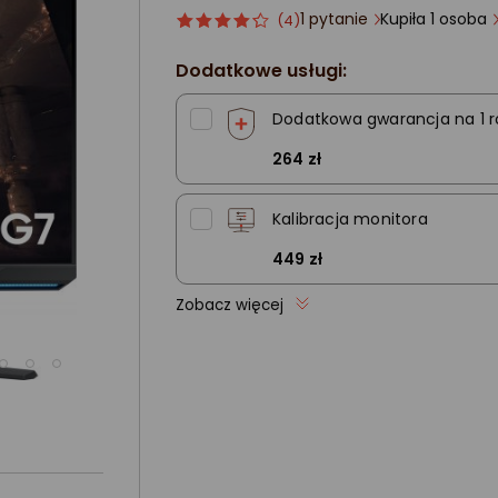
1 pytanie
Kupiła 1 osoba
Ocena
ocena
(4)
produktu
produktu
4/5
Dodatkowe usługi:
gwiazdki
Dodatkowa gwarancja na 1 r
264 zł
Kalibracja monitora
449 zł
Zobacz więcej