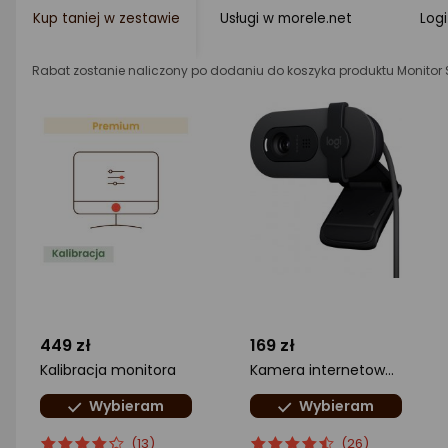
Kup taniej w zestawie
Usługi w morele.net
Log
Rabat zostanie naliczony po dodaniu do koszyka produktu Monit
449 zł
169 zł
Kalibracja monitora
Kamera internetowa Logitech Brio 100 (960-001585)
Wybieram
Wybieram
ocena
Ocena
ocena
Ocena
(13)
(26)