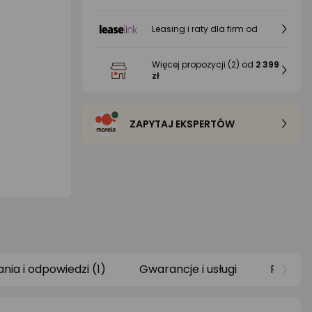
Leasing i raty dla firm od
Więcej propozycji
(2)
od
2 399
zł
ZAPYTAJ EKSPERTÓW
ania i odpowiedzi (1)
Gwarancje i usługi
Raty