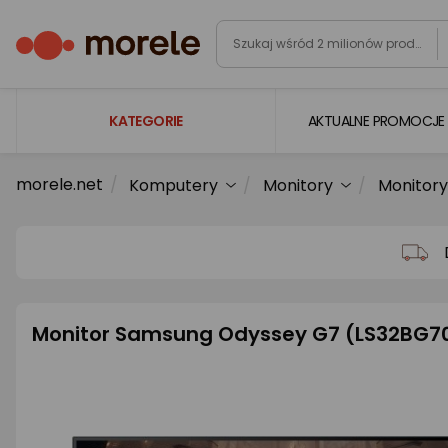
KATEGORIE
AKTUALNE PROMOCJE
morele.net
Komputery
Monitory
Monitory
Laptopy
Komputery
Podzespoły komputerowe
Gaming
Monitor Samsung Odyssey G7 (LS32BG7
Smartfony i smartwatche
Telewizory i audio
Foto i kamery
AGD duże