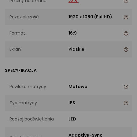
Przekątna ekranu
23.8"
Rozdzielczość
1920 x 1080 (FullHD)
Format
16:9
Ekran
Płaskie
SPECYFIKACJA
Powłoka matrycy
Matowa
Typ matrycy
IPS
Rodzaj podświetlenia
LED
Adaptive-Sync