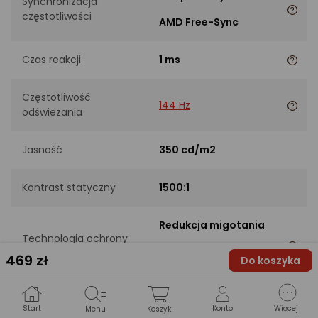
Synchronizacja
częstotliwości
AMD Free-Sync
Czas reakcji
1 ms
Częstotliwość
144 Hz
odświeżania
Jasność
350 cd/m2
Kontrast statyczny
1500:1
Redukcja migotania
Technologia ochrony
Redukcja niebieskiego
oczu
469
zł
Do koszyka
światła
Start
Konto
Więcej
Menu
Koszyk
ZŁĄCZA