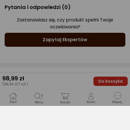
Pytania i odpowiedzi
(0)
Zastanawiasz się, czy produkt spełni Twoje
oczekiwania?
Zapytaj Ekspertów
Gwarancje
98
,99 zł
Do koszyka
(98,99 zł/1 szt.)
WARUNKI GWARANCJI
Start
Konto
Więcej
Menu
Koszyk
Długość
nie dotyczy
Typ gwarancji
nie dotyczy