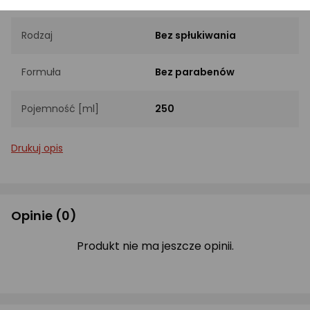
Rodzaj
Bez spłukiwania
Formuła
Bez parabenów
Pojemność [ml]
250
Drukuj opis
Opinie
(0)
Produkt nie ma jeszcze opinii.