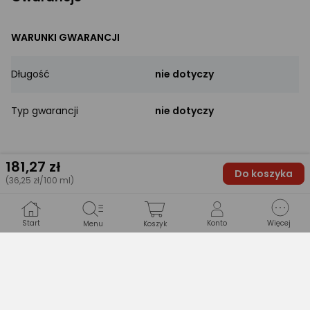
WARUNKI GWARANCJI
Długość
nie dotyczy
Typ gwarancji
nie dotyczy
181
,27 zł
Do koszyka
(36,25 zł/100 ml)
Inni kupili również
Start
Konto
Więcej
Menu
Koszyk