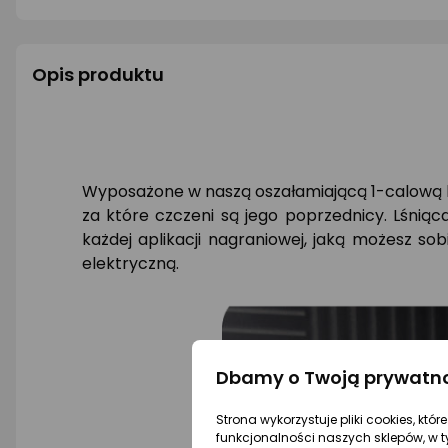
Opis produktu
Wyposażone w naszą oszałamiającą 1-calową 
za które czczeni są jego poprzednicy. Lśniąc
każdej aplikacji nagraniowej, jaką możesz sob
elektryczną.
Dbamy o Twoją prywatn
Strona wykorzystuje pliki cookies, któ
funkcjonalności naszych sklepów, w t