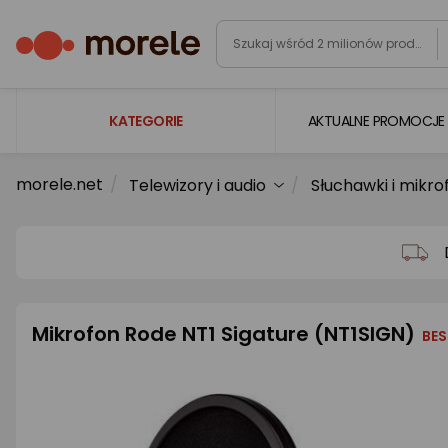
KATEGORIE
AKTUALNE PROMOCJE
morele.net
Telewizory i audio
Słuchawki i mikro
Laptopy
Komputery
Podzespoły komputerowe
Gaming
Mikrofon Rode NT1 Sigature (NT1SIGN)
Smartfony i smartwatche
BES
Telewizory i audio
Foto i kamery
AGD duże