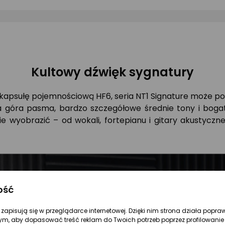
gwiazdki
Kultowy dźwięk sygnatury
kapsułę pojemnościową HF6, seria NT1 Signature może p
a góra pasma, bardzo szczegółowe średnie tony i bogat
ie wyobrazić – od wokali, fortepianu i gitary akustyczne
ość
re zapisują się w przeglądarce internetowej. Dzięki nim strona działa popra
ym, aby dopasować treść reklam do Twoich potrzeb poprzez profilowanie 