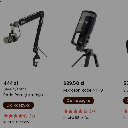
444 zł
629,50 zł
5
(444 zł/1 szt.)
Mikrofon Rode NT-USB+
Rode Ramię studyjne PSA1+
Do koszyka
Do koszyka
ocena
Ocena
o
O
(7)
ocena
Ocena
(7)
produktu
produktu
pr
pr
Kupiło 68 osób
Ku
produktu
produktu
4.5/5
4.
Kupiło 37 osób
4.5/5
gwiazdki
gw