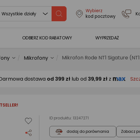
Wybierz
K
Wszystkie działy
kod pocztowy
ODBIERZ KOD RABATOWY
WYPRZEDAŻ
Mikrofon Rode NT1 Sigature (NT
fony
Mikrofony
Darmowa dostawa
od
399 zł
lub od
39,99 zł
z
Szc
TSELLER!
ID produktu:
13247271
Zobacz p
dodaj do porównania