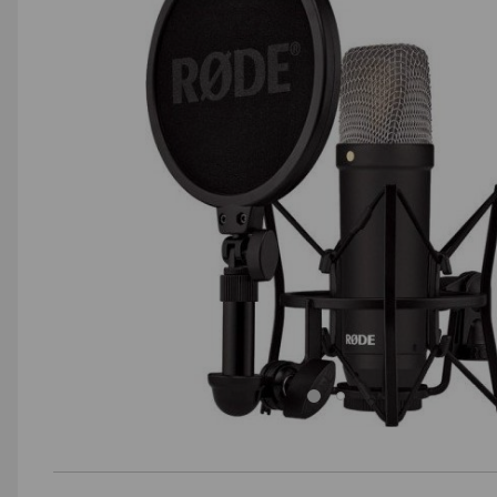
AGD małe
Dom i ogród
Biuro i firma
Sport i turystyka
Zabawki i dziecko
Uroda i zdrowie
Supermarket
Strefa marek