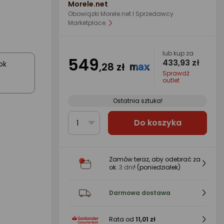
Morele.net
Obowiązki Morele.net I Sprzedawcy
Marketplace.
lub kup za
549
433,93 zł
ok
,28 zł
Sprawdź
outlet
Ostatnia sztuka!
Do koszyka
1
Zamów teraz, aby odebrać za
ok.
3 dni
! (poniedziałek)
Darmowa dostawa
Rata od
11,01 zł