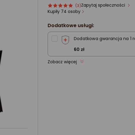
Zapytaj społeczności
Ocena
ocena
(3)
produktu
produktu
Kupiły 74 osoby
5/5
gwiazdki
Dodatkowe usługi:
Dodatkowa gwarancja na 1 r
60 zł
Zobacz więcej