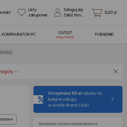
Listy
Zaloguj się
ontakt
0,00 zł
zakupowe
Załóż konto
OUTLET
KONFIGURATOR PC
PORADNIKI
Raty 10x0%
1SIGN)
zegóły
Otrzymasz 50 zł
rabatu na
kolejne zakupy
w strefie Brand Club!
odobne
Sprzedaje i wysyła przedsiębiorca: