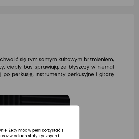
ochwalić się tym samym kultowym brzmieniem,
y, ciepły bas sprawiają, że błyszczy w niemal
j po perkusję, instrumenty perkusyjne i gitarę
wnie. Żeby móc w pełni korzystać z
oraz w celach statystycznych i