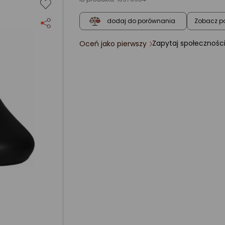
Zobacz p
dodaj do porównania
Zapytaj społecznośc
Oceń jako pierwszy
ocena
produktu
0/5
gwiazdki