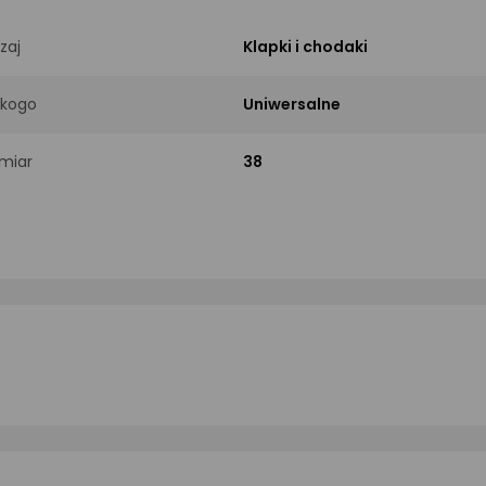
zaj
Klapki i chodaki
 kogo
Uniwersalne
miar
38