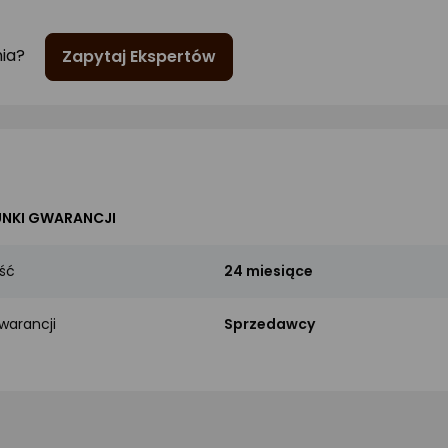
nia?
Zapytaj Ekspertów
NKI GWARANCJI
ść
24 miesiące
warancji
Sprzedawcy