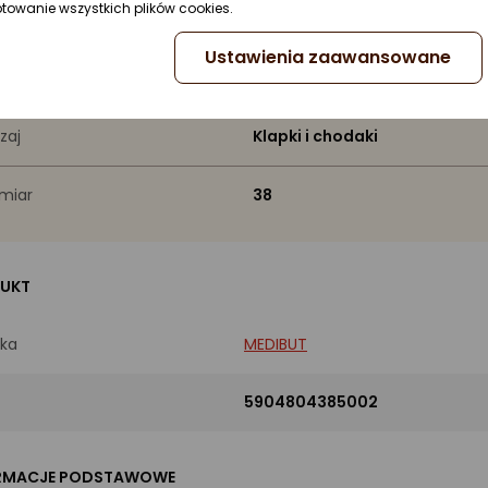
ptowanie wszystkich plików cookies.
żnione przez eksperta
Ustawienia zaawansowane
 kogo
Uniwersalne
zaj
Klapki i chodaki
miar
38
UKT
ka
MEDIBUT
5904804385002
RMACJE PODSTAWOWE