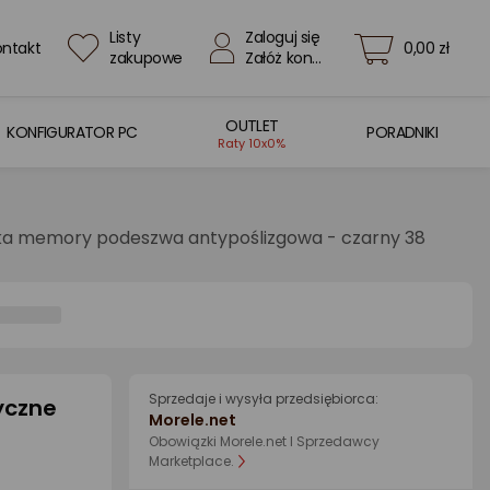
Listy
Zaloguj się
ontakt
0,00 zł
zakupowe
Załóż konto
OUTLET
KONFIGURATOR PC
PORADNIKI
Raty 10x0%
ka memory podeszwa antypoślizgowa - czarny 38
Sprzedaje i wysyła przedsiębiorca:
yczne
Morele.net
Obowiązki Morele.net I Sprzedawcy
Marketplace.