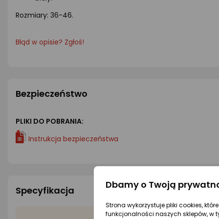
Rozmiary: 36-46.
Błąd w opisie? Zgłoś!
Bezpieczeństwo
PLIKI DO POBRANIA:
Instrukcja bezpieczeństwa
Dbamy o Twoją prywatn
Specyfikacja
Strona wykorzystuje pliki cookies, któ
funkcjonalności naszych sklepów, w t