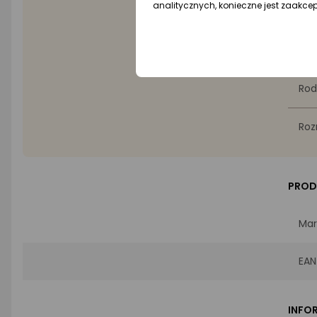
analitycznych, konieczne jest zaakce
Wyró
Dla
Rod
Roz
PROD
Mar
EAN
INFO