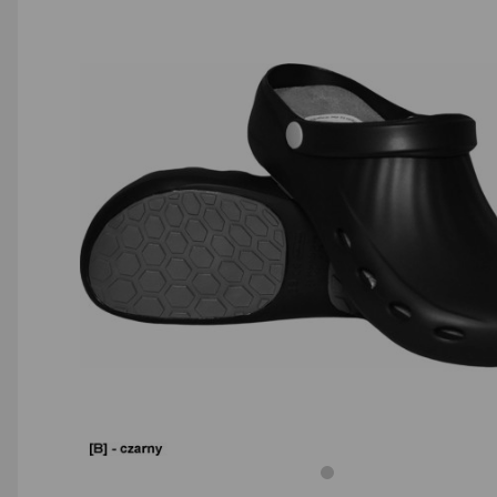
AGD małe
Dom i ogród
Biuro i firma
Sport i turystyka
Zabawki i dziecko
Uroda i zdrowie
Supermarket
Strefa marek