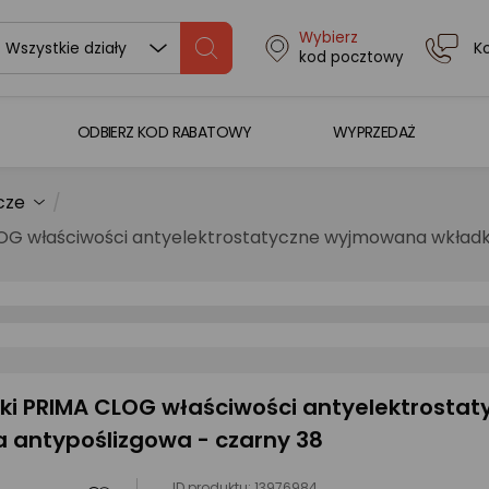
Wybierz
K
Wszystkie działy
kod pocztowy
ODBIERZ KOD RABATOWY
WYPRZEDAŻ
cze
OG właściwości antyelektrostatyczne wyjmowana wkład
ki PRIMA CLOG właściwości antyelektrostat
ntypoślizgowa - czarny 38
ID produktu:
13976984