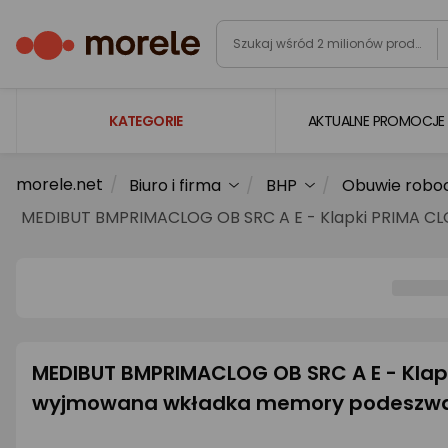
KATEGORIE
AKTUALNE PROMOCJE
morele.net
Biuro i firma
BHP
Obuwie robo
Laptopy
MEDIBUT BMPRIMACLOG OB SRC A E - Klapki PRIMA CL
Komputery
Podzespoły komputerowe
Gaming
Smartfony i smartwatche
MEDIBUT BMPRIMACLOG OB SRC A E - Klap
Telewizory i audio
wyjmowana wkładka memory podeszwa a
Foto i kamery
AGD duże