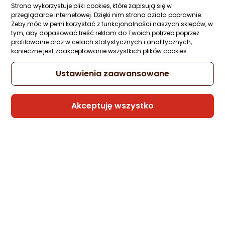
Strona wykorzystuje pliki cookies, które zapisują się w
przeglądarce internetowej. Dzięki nim strona działa poprawnie.
ocena
ocena
Żeby móc w pełni korzystać z funkcjonalności naszych sklepów, w
produktu
produktu
tym, aby dopasować treść reklam do Twoich potrzeb poprzez
Wera Klucz dynamometryczny Click-Torque C 5 z grzechotką 1/2 cala 80-400 Nm
/5
/5
profilowanie oraz w celach statystycznych i analitycznych,
gwiazdki
gwiazdki
konieczne jest zaakceptowanie wszystkich plików cookies.
2 101,18 zł
Ustawienia zaawansowane
Sprawdź produkty Wera w
Akceptuję wszystko
kategoriach:
Akcesoria BHP Wera
Akcesoria do wiertarek i wkrętarek Wera
Akcesoria do wózków narzędziowych Wera
Akcesoria rowerowe Wera
Bity i końcówki do wkrętarek Wera
Chemia samochodowa Wera