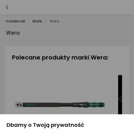
morele.net
Marki
Wera
Wera
Polecane produkty marki Wera:
Dbamy o Twoją prywatność