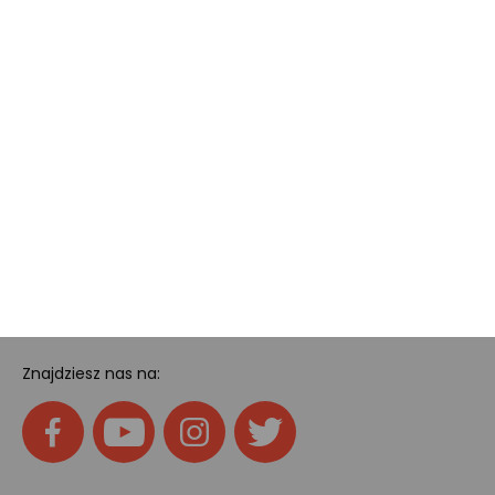
Dotacje i dofinansowania
Kody rabatowe
Pokój gamingowy
Tech
Home
SOCIAL MEDIA
Znajdziesz nas na: