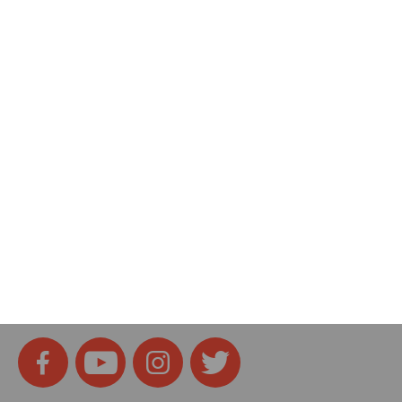
produktów
Dotacje i dofinansowania
Kody rabatowe
Pokój gamingowy
Tech
Home
SOCIAL MEDIA
Znajdziesz nas na: