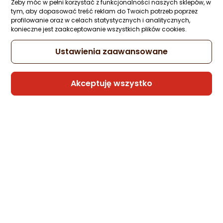
Żeby móc w pełni korzystać z funkcjonalności naszych sklepów, w
tym, aby dopasować treść reklam do Twoich potrzeb poprzez
ocena
ocena
profilowanie oraz w celach statystycznych i analitycznych,
produktu
produktu
konieczne jest zaakceptowanie wszystkich plików cookies.
Powerbank Joyroom JR-PBF10 75000mAh Zielony
/5
5/5
gwiazdki
gwiazdki
Ustawienia zaawansowane
544,16 zł
Akceptuję wszystko
Sprawdź produkty Joyroom w
kategoriach:
Adaptery AV Joyroom
Adaptery i przejściówki fotograficzne Joyroom
Adaptery USB Joyroom
Akcesoria do smartwatchy Joyroom
Baterie i akumulatorki Joyroom
Deski do krojenia Joyroom