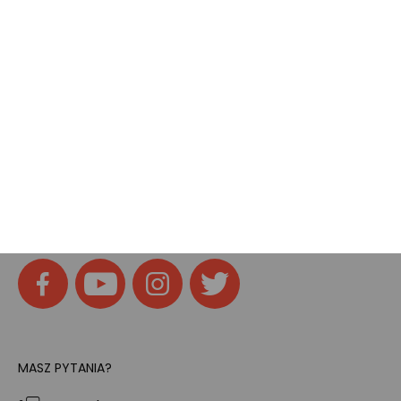
Pokój gamingowy
Tech
Home
SOCIAL MEDIA
Znajdziesz nas na:
MASZ PYTANIA?