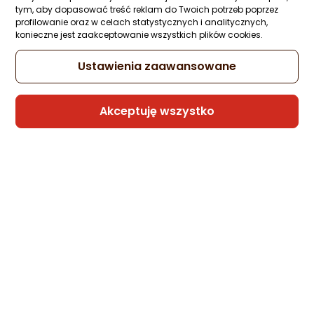
tym, aby dopasować treść reklam do Twoich potrzeb poprzez
profilowanie oraz w celach statystycznych i analitycznych,
ocena
ocena
konieczne jest zaakceptowanie wszystkich plików cookies.
produktu
produktu
Stacja/replikator Dudao USB-C (A15Pro grey)
/5
/5
Ustawienia zaawansowane
gwiazdki
gwiazdki
1 044,17 zł
Akceptuję wszystko
Sprawdź produkty Dudao w
kategoriach:
Adaptery USB Dudao
Akcesoria do instrumentów Dudao
Akcesoria do smartwatchy Dudao
Akcesoria rowerowe Dudao
Baterie i akumulatorki Dudao
Głośniki Bluetooth Dudao