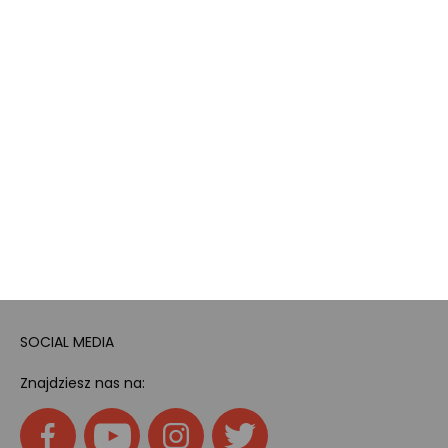
Bezpieczeństwo
produktów
Dotacje i dofinansowania
Kody rabatowe
Pokój gamingowy
Tech
Home
SOCIAL MEDIA
Znajdziesz nas na: