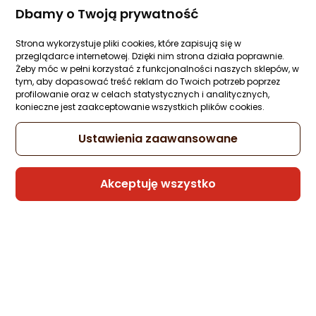
Dbamy o Twoją prywatność
ocena
ocena
produktu
produktu
Strona wykorzystuje pliki cookies, które zapisują się w
3MK Drukarka Starter Kit All-Safe 3.0 PL
3MK A
/5
5/5
przeglądarce internetowej. Dzięki nim strona działa poprawnie.
gwiazdki
gwiazdki
Żeby móc w pełni korzystać z funkcjonalności naszych sklepów, w
tym, aby dopasować treść reklam do Twoich potrzeb poprzez
4 021,13 zł
profilowanie oraz w celach statystycznych i analitycznych,
konieczne jest zaakceptowanie wszystkich plików cookies.
Ustawienia zaawansowane
Sprawdź produkty 3mk w
kategoriach:
Akceptuję wszystko
Adaptery Bluetooth 3mk
Adaptery USB 3mk
Akcesoria DIY 3mk
Akcesoria do czytników e-booków 3mk
Akcesoria do czytników kodów 3mk
Akcesoria do dronów 3mk