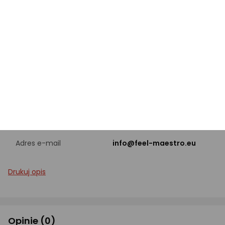
Gwizdek
z gwizdkiem
PRODUCENT
Nazwa producenta
Splash sp. z o.o.
Sokołowska 10, Puchały, 05-
Adres
090 Raszyn, PL
Adres e-mail
info@feel-maestro.eu
Drukuj opis
Opinie
(0)