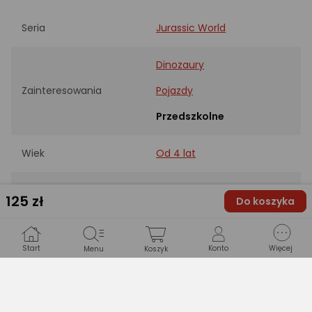
Seria
Jurassic World
Dinozaury
Zainteresowania
Pojazdy
Przedszkolne
Wiek
Od 4 lat
Liczba elementów
94
125
zł
Do koszyka
Pościg za
Edycja
Pteranodonem
Start
Konto
Więcej
Menu
Koszyk
PRODUCENT