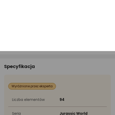
Bezpieczeństwo
PLIKI DO POBRANIA:
Instrukcja bezpieczeństwa
Specyfikacja
Wyróżnione przez eksperta
Liczba elementów
94
Seria
Jurassic World