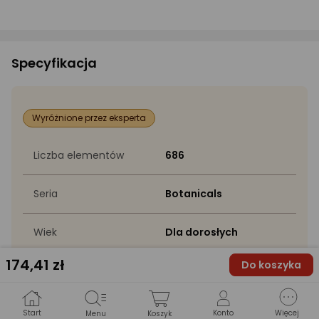
Specyfikacja
Wyróżnione przez eksperta
Liczba elementów
686
Seria
Botanicals
Wiek
Dla dorosłych
174
,41 zł
Do koszyka
Zainteresowania
Arts & Crafts
Start
Konto
Więcej
Menu
Koszyk