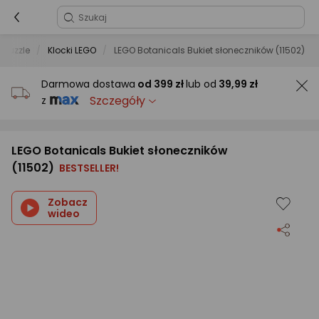
i puzzle
Klocki LEGO
LEGO Botanicals Bukiet słoneczników (11502)
Darmowa dostawa
od
399 zł
lub od
39,99 zł
Szczegóły
z
LEGO Botanicals Bukiet słoneczników
(11502)
BESTSELLER!
Zobacz
wideo