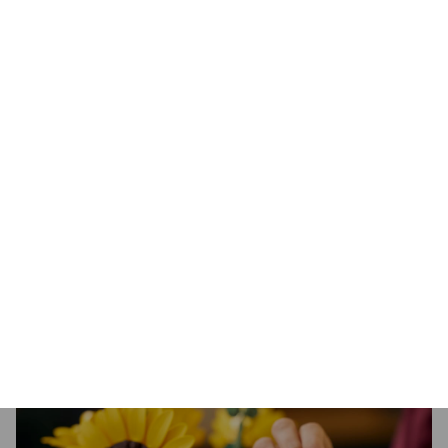
miłośników natury
Aplikacja LEGO Builder — ten zestaw dla
dorosłych jest dostępny w aplikacji LEGO®
Builder, gdzie początkujący floryści mogą
uzyskać dostęp do cyfrowych instrukcji
budowania i tworzyć razem z najbliższymi
Kolekcja botaniczna — stwórz więcejkwiatów,
korzystając z innych zestawów konstrukcyjnych
z serii LEGO® Botanicals (sprzedawanych
osobno), w której znajdziesz róże, tulipany,
kwiaty doniczkowe i inne
Wymiary — zestaw zawiera 686 elementów, a
wymiary słoneczników są różne. Dwa w pełni
rozkwitłe kwiaty mają 36 cm wysokości