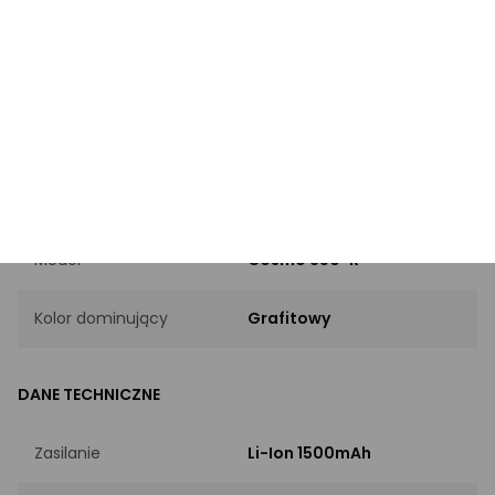
Marka
Black Diamond
Kod producenta
BD6206770004ALL1
EAN
793661520009
INFORMACJE PODSTAWOWE
Model
Cosmo 350-R
Kolor dominujący
Grafitowy
DANE TECHNICZNE
Zasilanie
Li-Ion 1500mAh