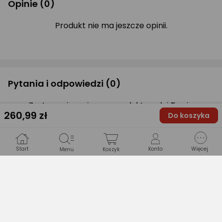
Opinie
(0)
Produkt nie ma jeszcze opinii.
Pytania i odpowiedzi
(0)
Zastanawiasz się, czy produkt spełni Twoje
260
,99 zł
Do koszyka
oczekiwania?
Zapytaj Ekspertów
Start
Konto
Więcej
Menu
Koszyk
Gwarancje