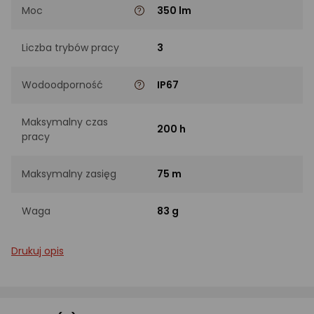
Moc
350 lm
Liczba trybów pracy
3
Wodoodporność
IP67
Maksymalny czas
200 h
pracy
Maksymalny zasięg
75 m
Waga
83 g
Drukuj opis