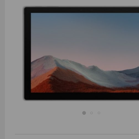
AGD małe
Dom i ogród
Biuro i firma
Sport i turystyka
Zabawki i dziecko
Uroda i zdrowie
Supermarket
Strefa marek