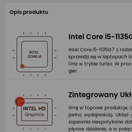
Opis produktu
Intel Core i5-1135
Intel Core i5-1135G7 z rod
sprawdzi się w laptopach b
GHz w trybie turbo. W proce
gier.
Zintegrowany Ukła
Graj w topowe produkcje, o
pełną wydajnością. Układ g
zapewnia niespotykane dotą
płynne działanie, a w połą