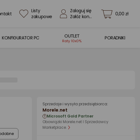
Listy
Zaloguj się
ontakt
0,00 zł
zakupowe
Załóż konto
OUTLET
KONFIGURATOR PC
PORADNIKI
Raty 10x0%
Sprzedaje i wysyła przedsiębiorca:
Morele.net
Microsoft Gold Partner
Obowiązki Morele.net I Sprzedawcy
Marketplace.
odobne