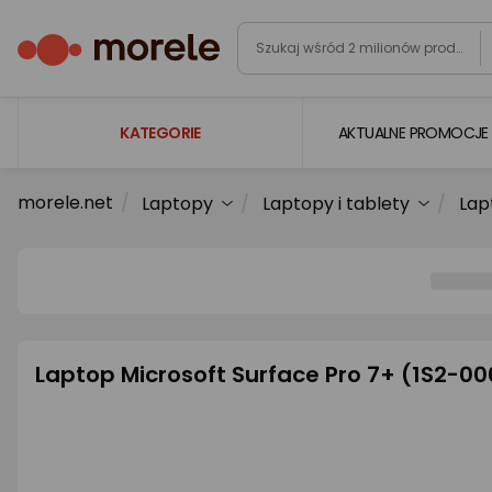
KATEGORIE
AKTUALNE PROMOCJE
morele.net
Laptopy
Laptopy i tablety
Lap
Laptopy
Komputery
Podzespoły komputerowe
Gaming
Smartfony i smartwatche
Laptop Microsoft Surface Pro 7+ (1S2-0
Telewizory i audio
Foto i kamery
AGD duże