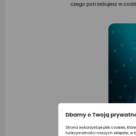
czego potrzebujesz w codz
Dbamy o Twoją prywatn
Strona wykorzystuje pliki cookies, któ
funkcjonalności naszych sklepów, w t