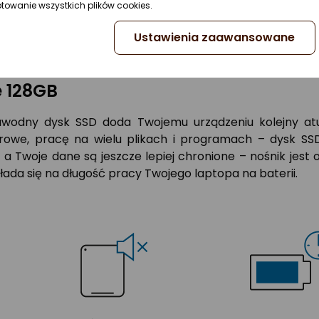
ptowanie wszystkich plików cookies.
Ustawienia zaawansowane
e 128GB
awodny dysk SSD doda Twojemu urządzeniu kolejny atut.
we, pracę na wielu plikach i programach – dysk SSD 
, a Twoje dane są jeszcze lepiej chronione – nośnik jes
ada się na długość pracy Twojego laptopa na baterii.