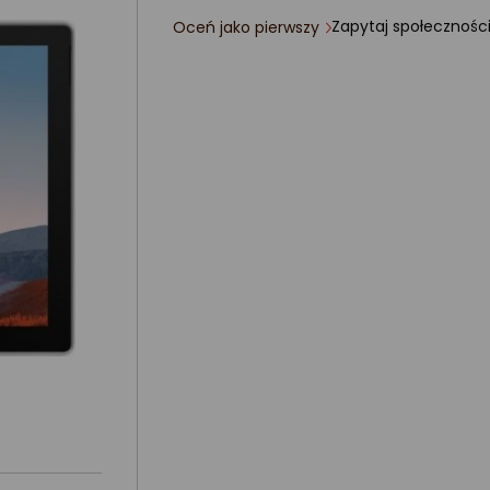
Zapytaj społecznośc
Oceń jako pierwszy
ocena
produktu
0/5
gwiazdki