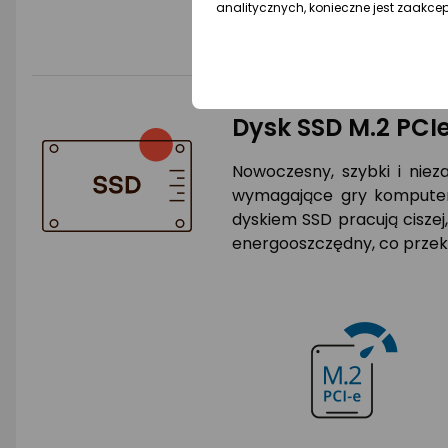
analitycznych, konieczne jest zaakce
Dysk SSD M.2 PCI
Nowoczesny, szybki i niez
wymagające gry komputero
dyskiem SSD pracują ciszej
energooszczędny, co przekł