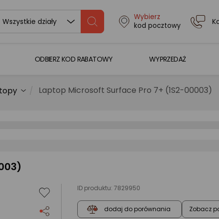
Wybierz
K
Wszystkie działy
kod pocztowy
ODBIERZ KOD RABATOWY
WYPRZEDAŻ
Laptop Microsoft Surface Pro 7+ (1S2-00003)
topy
0003)
ID produktu:
7829950
Zobacz p
dodaj do porównania