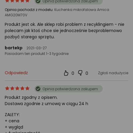
ocena
Ocena
Opinia potwierdzona zakupem
produktu
produktu
Opinia pochodzi z modelu:
Kuchenka mikrofalowa Amica
5/5
AMG20M70V
gwiazdki
Produkt jest ok. Ale sklep robi problem z recyklingiem - nie
polecam jak ktoś chce sie jednocześnie bezproblemowo
pozbyć starego sprzętu.
bartekp
2021-03-27
Posiadam ten produkt 1-3 tygodnie
Odpowiedz
0
0
Zgłoś nadużycie
ocena
Ocena
Opinia potwierdzona zakupem
produktu
produktu
Produkt zgodny z opisem.
5/5
Dostawa zgodnie z umową w ciągu 24 h
gwiazdki
ZALETY:
+ cena
+ wygląd