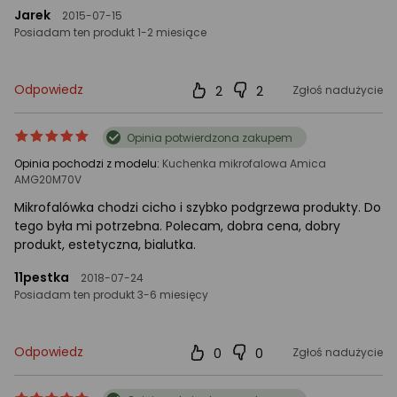
Jarek
2015-07-15
Posiadam ten produkt 1-2 miesiące
Odpowiedz
2
2
Zgłoś nadużycie
ocena
Ocena
Opinia potwierdzona zakupem
produktu
produktu
Opinia pochodzi z modelu:
Kuchenka mikrofalowa Amica
5/5
AMG20M70V
gwiazdki
Mikrofalówka chodzi cicho i szybko podgrzewa produkty. Do
tego była mi potrzebna. Polecam, dobra cena, dobry
produkt, estetyczna, bialutka.
11pestka
2018-07-24
Posiadam ten produkt 3-6 miesięcy
Odpowiedz
0
0
Zgłoś nadużycie