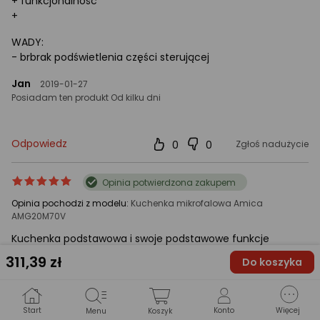
+ funkcjonalność
+
WADY:
- brbrak podświetlenia części sterującej
Jan
2019-01-27
Posiadam ten produkt Od kilku dni
Odpowiedz
0
0
Zgłoś nadużycie
ocena
Ocena
Opinia potwierdzona zakupem
produktu
produktu
Opinia pochodzi z modelu:
Kuchenka mikrofalowa Amica
5/5
AMG20M70V
gwiazdki
Kuchenka podstawowa i swoje podstawowe funkcje
spełnia. Jedyny minus to zapach nowej mikrofali ciężko
311
,39 zł
Do koszyka
było usunąć.
Kamil
2019-06-10
Posiadam ten produkt 1-2 miesiące
Start
Konto
Więcej
Menu
Koszyk