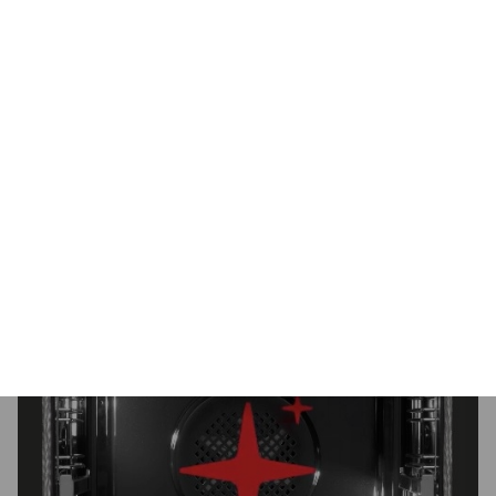
EasyClean
Szorowanie piekarnika to zajęcie, za którym z pewnością
nie przepadasz. By ułatwić proces czyszczenia, wnętrza
piekarników Amica pokryte zostały specjalną Emalią
łatwoczyszczącą EasyClean pozbawioną porów i zagłębień
sprzyjających osadzaniu się brudu i tłuszczu. Od teraz
czyszczenie piekarnika będzie bajecznie proste. Ułatwiaj
sobie życie! Nie trać zbyt dużo czasu na sprzątanie! Spędź
go z bliskimi lub rozwijając swoje zainteresowania.