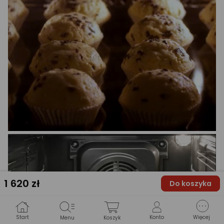
1 620
zł
Do koszyka
Start
Konto
Więcej
Menu
Koszyk