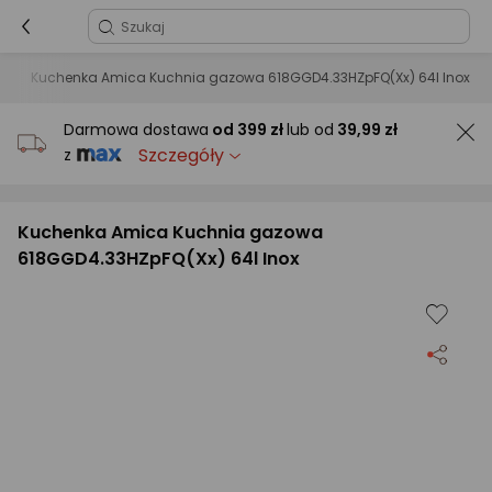
e
Kuchenka Amica Kuchnia gazowa 618GGD4.33HZpFQ(Xx) 64l Inox
Darmowa dostawa
od
399 zł
lub od
39,99 zł
Szczegóły
z
Kuchenka Amica Kuchnia gazowa
618GGD4.33HZpFQ(Xx) 64l Inox