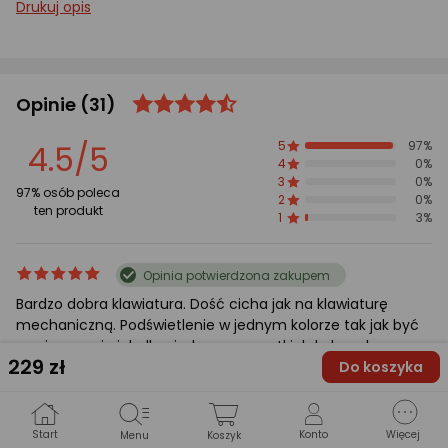
Drukuj opis
Opinie
(31)
ocena
Ocena
produktu
produktu
4.5/5
5
97%
4.5/5
4
0%
gwiazdki
3
0%
97% osób poleca
2
0%
ten produkt
1
3%
ocena
Ocena
Opinia potwierdzona zakupem
produktu
produktu
Bardzo dobra klawiatura. Dość cicha jak na klawiaturę
5/5
mechaniczną. Podświetlenie w jednym kolorze tak jak być
gwiazdki
powinno a nie jak dla gimby we wszystkich kolorach
229
zł
Do koszyka
Tomasz
2026-03-05
Posiadam ten produkt 1-3 tygodnie
Start
Konto
Więcej
Menu
Koszyk