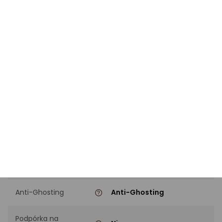
Typ klawiatury
Mechaniczne
Rozmiar klawiatury
100%
SPECYFIKACJA
Kolor przełączników
Czerwony
Rodzaj przełączników
GX Linear
Podświetlenie
Jednokolorowy
Blok numeryczny
Tak
Anti-Ghosting
Anti-Ghosting
Podpórka na