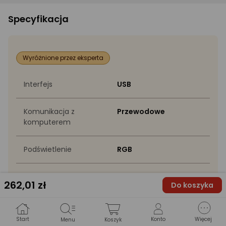
Specyfikacja
Wyróżnione przez eksperta
Interfejs
USB
Komunikacja z
Przewodowe
komputerem
Podświetlenie
RGB
Rodzaj przełączników
Gateron Yellow
262
,01 zł
Do koszyka
Typ klawiatury
Mechaniczne
Start
Konto
Więcej
Menu
Koszyk