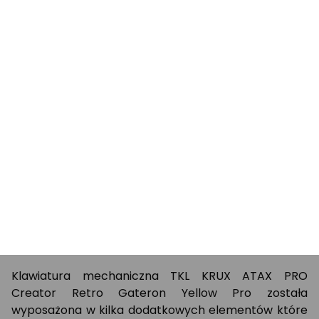
Maksimum wygody w minimalnej
formie
Klawiatura mechaniczna TKL KRUX ATAX PRO
Creator Retro Gateron Yellow Pro została
wyposażona w kilka dodatkowych elementów które