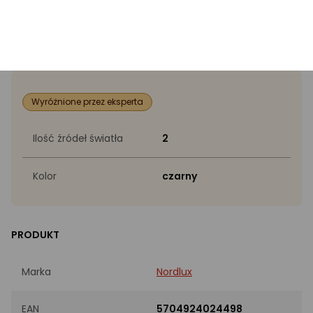
Specyfikacja
Wyróżnione przez eksperta
Ilość źródeł światła
2
Kolor
czarny
PRODUKT
Marka
Nordlux
EAN
5704924024498