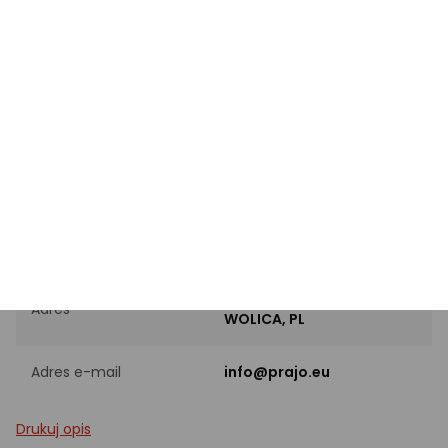
Rodzaj
Wkład do garnka
Kolor
Srebrny
Powłoka wewnętrzna
Stal nierdzewna
PRODUCENT
Nazwa producenta
PRAJO SP. Z O.O.
Aleja Katowicka 60, 05-830
Adres
WOLICA, PL
Adres e-mail
info@prajo.eu
Drukuj opis